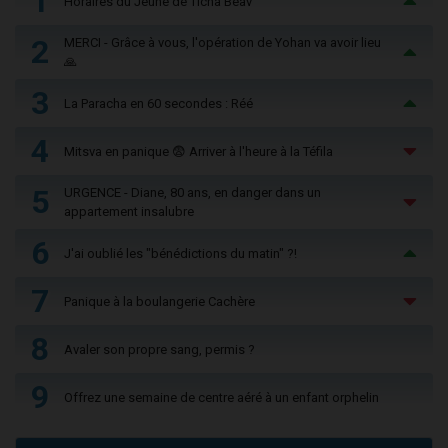
1
Horaires du Jeûne de Ticha Béav
2
MERCI - Grâce à vous, l'opération de Yohan va avoir lieu
🙏
3
La Paracha en 60 secondes : Réé
4
Mitsva en panique 😨 Arriver à l'heure à la Téfila
5
URGENCE - Diane, 80 ans, en danger dans un
appartement insalubre
6
J'ai oublié les "bénédictions du matin" ?!
7
Panique à la boulangerie Cachère
8
Avaler son propre sang, permis ?
9
Offrez une semaine de centre aéré à un enfant orphelin