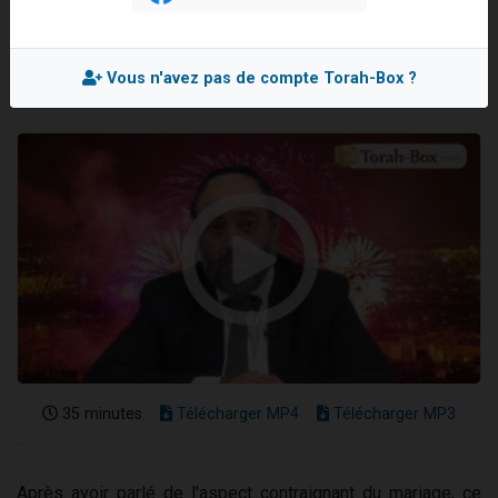
Rav Elie PERETZ
17 personnes viennent de demander une bénédiction
Mis en ligne le Lundi 1er Janvier 2018
4 personnes viennent de nous rejoindre sur WhatsApp
Vous n'avez pas de compte Torah-Box ?
Il reste 49 places pour étudier en groupe sur Zoom
Eva vient de donner son Maasser
Eli vient de donner son Maasser
35 minutes
Télécharger MP4
Télécharger MP3
Après avoir parlé de l'aspect contraignant du mariage, ce