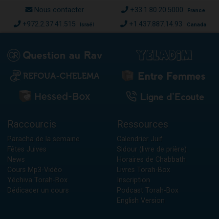
Nous contacter
+33.1.80.20.5000
France
+972.2.37.41.515
+1.437.887.14.93
Israël
Canada
Raccourcis
Ressources
Paracha de la semaine
Calendrier Juif
Fêtes Juives
Sidour (livre de prière)
News
Horaires de Chabbath
Cours Mp3-Vidéo
Livres Torah-Box
Yéchiva Torah-Box
Inscription
Dédicacer un cours
Podcast Torah-Box
English Version