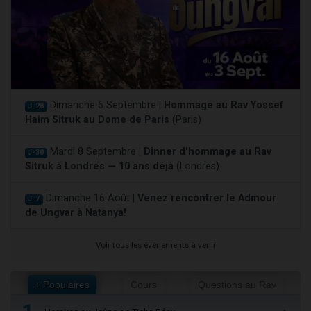
Dimanche 6 Septembre |
Hommage au Rav Yossef
J-28
Haim Sitruk au Dome de Paris
(Paris)
Mardi 8 Septembre |
Dinner d'hommage au Rav
J-30
Sitruk à Londres — 10 ans déjà
(Londres)
Dimanche 16 Août |
Venez rencontrer le Admour
J-7
de Ungvar à Natanya!
Voir tous les événements à venir
+ Populaires
Cours
Questions au Rav