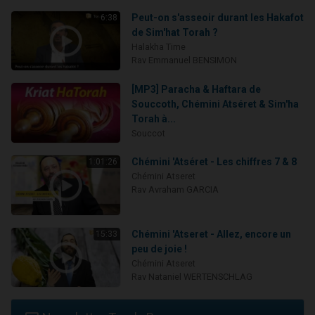
Peut-on s'asseoir durant les Hakafot
6:38
de Sim'hat Torah ?
Halakha Time
Rav Emmanuel BENSIMON
[MP3] Paracha & Haftara de
Souccoth, Chémini Atséret & Sim'ha
Torah à...
Souccot
Chémini 'Atséret - Les chiffres 7 & 8
1:01:26
Chémini Atseret
Rav Avraham GARCIA
Chémini 'Atseret - Allez, encore un
15:33
peu de joie !
Chémini Atseret
Rav Nataniel WERTENSCHLAG