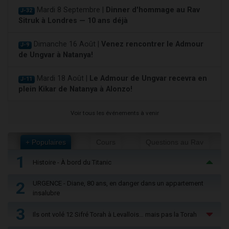
Mardi 8 Septembre |
Dinner d'hommage au Rav
J-32
Sitruk à Londres — 10 ans déjà
Dimanche 16 Août |
Venez rencontrer le Admour
J-9
de Ungvar à Natanya!
Mardi 18 Août |
Le Admour de Ungvar recevra en
J-11
plein Kikar de Natanya à Alonzo!
Voir tous les événements à venir
+ Populaires
Cours
Questions au Rav
1
Histoire - À bord du Titanic
2
URGENCE - Diane, 80 ans, en danger dans un appartement
insalubre
3
Ils ont volé 12 Sifré Torah à Levallois… mais pas la Torah