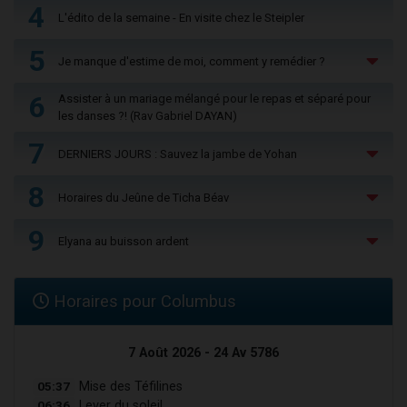
4
L'édito de la semaine - En visite chez le Steipler
5
Je manque d'estime de moi, comment y remédier ?
6
Assister à un mariage mélangé pour le repas et séparé pour
les danses ?! (Rav Gabriel DAYAN)
7
DERNIERS JOURS : Sauvez la jambe de Yohan
8
Horaires du Jeûne de Ticha Béav
9
Elyana au buisson ardent
Horaires pour Columbus
7 Août 2026 - 24 Av 5786
05:37
Mise des Téfilines
06:36
Lever du soleil