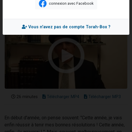
connexion avec Facebook
Nouvelle émission radio : Visions de grandeur n°104 : Le Chabbath et le Birkat Hamazone à travers le temps
61 personnes viennent de demander une bénédiction
Ariel vient de donner son Maasser
Vous n'avez pas de compte Torah-Box ?
Il reste 49 places pour étudier en groupe sur Zoom
Eva vient de donner son Maasser
26 minutes
Télécharger MP4
Télécharger MP3
En début d'année, on pense souvent: "Cette année, je vais
enfin réussir à tenir mes bonnes résolutions ! Cette année,
enfin, j'y arriverai ! ". Mais, souvent, malheureusement, on