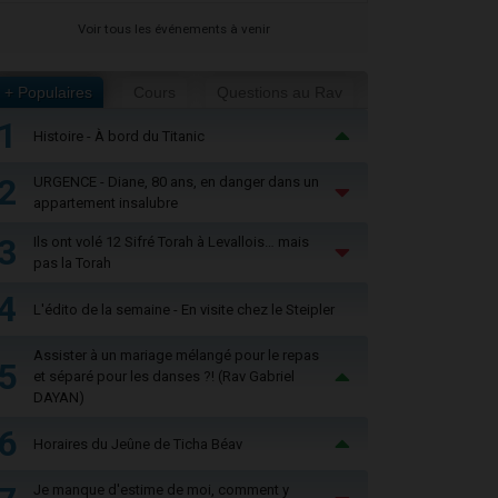
Voir tous les événements à venir
+ Populaires
Cours
Questions au Rav
1
Histoire - À bord du Titanic
2
URGENCE - Diane, 80 ans, en danger dans un
appartement insalubre
3
Ils ont volé 12 Sifré Torah à Levallois… mais
pas la Torah
4
L'édito de la semaine - En visite chez le Steipler
Assister à un mariage mélangé pour le repas
5
et séparé pour les danses ?! (Rav Gabriel
DAYAN)
6
Horaires du Jeûne de Ticha Béav
Je manque d'estime de moi, comment y