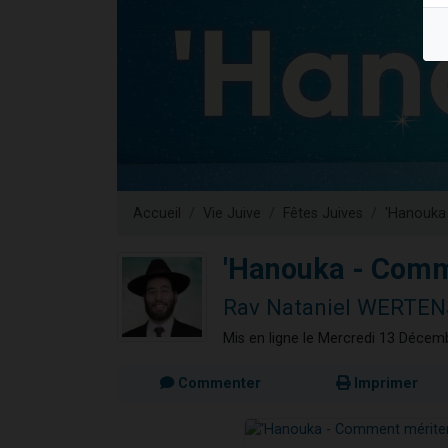
Il reste 
3 personnes 
2 personnes 
2 nouvel
6 personnes 
Accueil
Vie Juive
Fêtes Juives
'Hanouka
'Hanouka - Comm
Rav Nataniel WERTE
Mis en ligne le Mercredi 13 Décem
Commenter
Imprimer