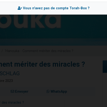
49 places pour étudier en groupe sur Zoom
Vous n'avez pas de compte Torah-Box ?
viennent de nous rejoindre sur WhatsApp
viennent de nous rejoindre sur WhatsApp
les musiques dans Torah-Box Music
viennent de nous rejoindre sur WhatsApp
'Hanouka - Comment mériter des miracles ?
ent mériter des miracles ?
NSCHLAG
bre 2023
Envoyer
WhatsApp