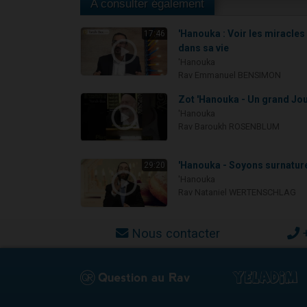
A consulter également
'Hanouka : Voir les miracles
17:46
dans sa vie
'Hanouka
Rav Emmanuel BENSIMON
Zot 'Hanouka - Un grand Jou
'Hanouka
Rav Baroukh ROSENBLUM
'Hanouka - Soyons surnatur
29:20
'Hanouka
Rav Nataniel WERTENSCHLAG
Nous contacter