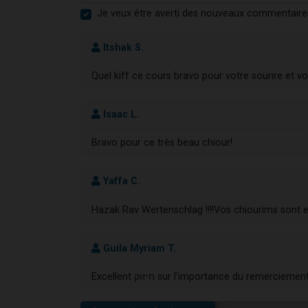
Je veux être averti des nouveaux commentaire
Itshak S.
Quel kiff ce cours bravo pour votre sourire et 
Isaac L.
Bravo pour ce très beau chiour!
Yaffa C.
Hazak Rav Wertenschlag !!!!Vos chiourims sont e
Guila Myriam T.
Excellent חיזוק sur l'importance du rem