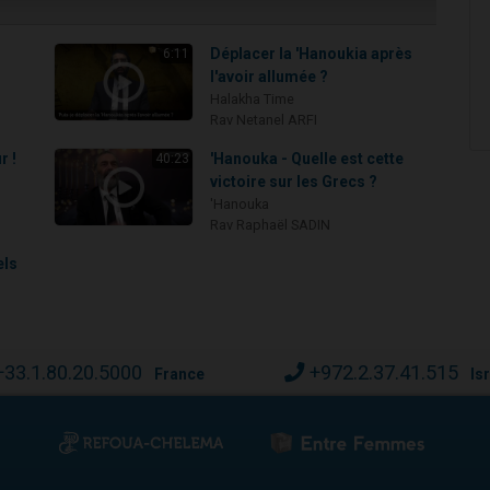
Déplacer la 'Hanoukia après
6:11
l'avoir allumée ?
Halakha Time
Rav Netanel ARFI
r !
'Hanouka - Quelle est cette
40:23
victoire sur les Grecs ?
'Hanouka
Rav Raphaël SADIN
els
+33.1.80.20.5000
+972.2.37.41.515
France
Is