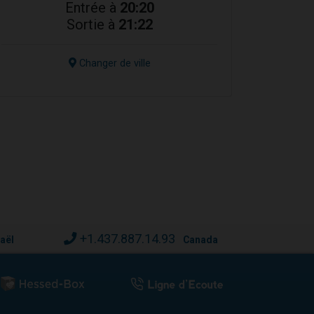
Entrée à
20:20
Sortie à
21:22
Changer de ville
+1.437.887.14.93
raël
Canada