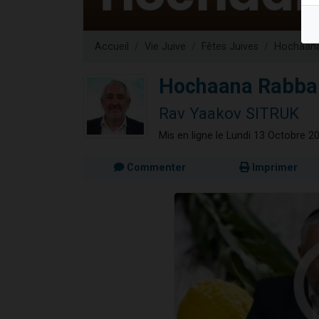
3 personnes 
2 nouvel
Accueil
Vie Juive
Fêtes Juives
Hochaan
8 personn
Nouvelle émis
Hochaana Rabba :
4 personnes 
Rav Yaakov SITRUK
Mis en ligne le Lundi 13 Octobre 2
Commenter
Imprimer