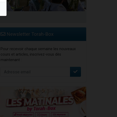
travers le temps
Newsletter Torah-Box
Pour recevoir chaque semaine les nouveaux
cours et articles, inscrivez-vous dès
maintenant :