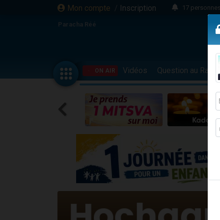
Mon compte
/
Inscription
17 personnes
Il reste 
Paracha Réé
23 person
Eva vient de
4 personnes 
Vidéos
Question au Rav
ON AIR
3 personnes 
Odaya vient 
3 personn
2 personnes 
13 personnes
Il reste 
30 perso
12 nouve
3 personnes 
2 personnes 