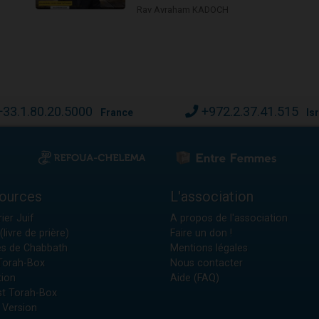
Rav Avraham KADOCH
s
+33.1.80.20.5000
+972.2.37.41.515
France
Is
ources
L'association
ier Juif
A propos de l'association
(livre de prière)
Faire un don !
es de Chabbath
Mentions légales
 Torah-Box
Nous contacter
tion
Aide (FAQ)
t Torah-Box
 Version