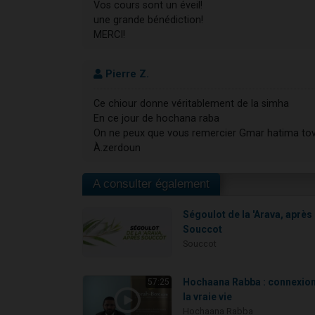
Vos cours sont un éveil!
une grande bénédiction!
MERCI!
Pierre Z.
Ce chiour donne véritablement de la simha
En ce jour de hochana raba
On ne peux que vous remercier Gmar hatima to
À.zerdoun
A consulter également
Ségoulot de la 'Arava, après
Souccot
Souccot
Hochaana Rabba : connexion
57:25
la vraie vie
Hochaana Rabba