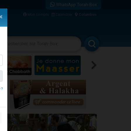
WhatsApp Torah-Box
Mon compte
Calendrier
Columbus
×
bre
racha
Divertissements
Livres
Rabbanim
 ?