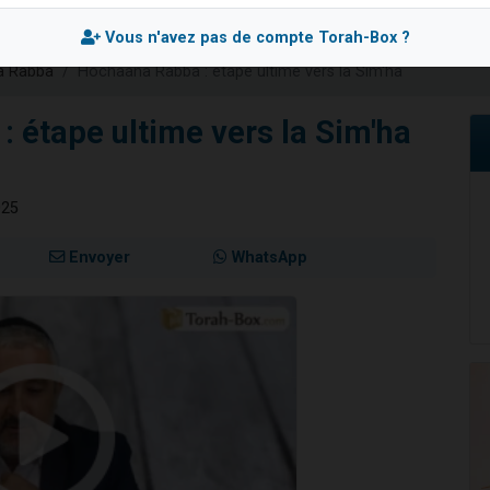
viennent de nous rejoindre sur WhatsApp
Vous n'avez pas de compte Torah-Box ?
les musiques dans Torah-Box Music
a Rabba
Hochaana Rabba : étape ultime vers la Sim'ha
es viennent de faire un don pour Tsédaka : pauvres d'Israel
sion radio : Visions de grandeur n°104 : Le Chabbath et le Birkat Hamazone à 
 étape ultime vers la Sim'ha
viennent de nous rejoindre sur WhatsApp
025
Envoyer
WhatsApp