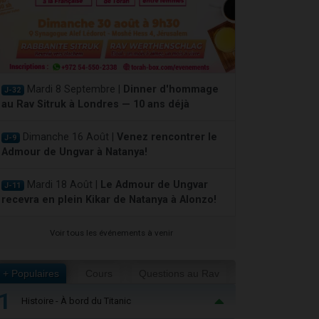
Mardi 8 Septembre |
Dinner d'hommage
J-32
au Rav Sitruk à Londres — 10 ans déjà
Dimanche 16 Août |
Venez rencontrer le
J-9
Admour de Ungvar à Natanya!
Mardi 18 Août |
Le Admour de Ungvar
J-11
recevra en plein Kikar de Natanya à Alonzo!
Voir tous les événements à venir
+ Populaires
Cours
Questions au Rav
1
Histoire - À bord du Titanic