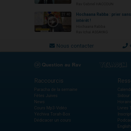
Rav Gabriel HACCOUN
Hochaana Rabba : prier san
21:40
intérêt !
Hochaana Rabba
Rav Ichaï ASSAYAG
Nous contacter
Raccourcis
Ress
Paracha de la semaine
Calendr
Fêtes Juives
Sidour 
News
Horair
Cours Mp3-Vidéo
Livres
Yéchiva Torah-Box
Inscrip
Dédicacer un cours
Podcas
English