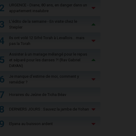
2
URGENCE - Diane, 80 ans, en danger dans un
appartement insalubre
3
L'édito de la semaine - En visite chez le
Steipler
4
Ils ont volé 12 Sifré Torah à Levallois… mais
pas la Torah
Assister à un mariage mélangé pour le repas
5
et séparé pour les danses ?! (Rav Gabriel
DAYAN)
6
Je manque d'estime de moi, comment y
remédier ?
7
Horaires du Jeûne de Ticha Béav
8
DERNIERS JOURS : Sauvez la jambe de Yohan
9
Elyana au buisson ardent