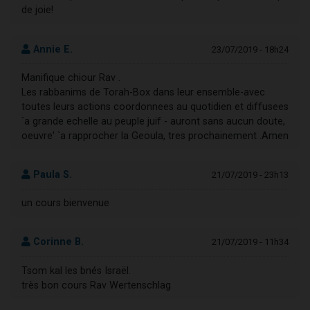
de joie!
Annie E.
23/07/2019 - 18h24
Manifique chiour Rav .
Les rabbanims de Torah-Box dans leur ensemble-avec
toutes leurs actions coordonnees au quotidien et diffusees
`a grande echelle au peuple juif - auront sans aucun doute,
oeuvre' `a rapprocher la Geoula, tres prochainement .Amen
Paula S.
21/07/2019 - 23h13
un cours bienvenue
Corinne B.
21/07/2019 - 11h34
Tsom kal les bnés Israël.
très bon cours Rav Wertenschlag