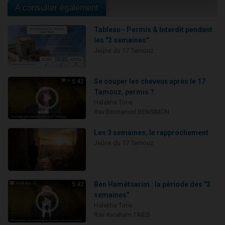
A consulter également
Tableau - Permis & Interdit pendant
les "3 semaines"
Jeûne du 17 Tamouz
Se couper les cheveux après le 17
5:42
Tamouz, permis ?
Halakha Time
Rav Emmanuel BENSIMON
Les 3 semaines, le rapprochement
Jeûne du 17 Tamouz
Ben Hamétsarim : la période des "3
5:43
semaines"
Halakha Time
Rav Avraham TAIEB