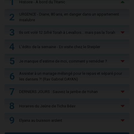
1
Histoire - À bord du Titanic
2
URGENCE - Diane, 80 ans, en danger dans un appartement
insalubre
3
Ils ont volé 12 Sifré Torah à Levallois… mais pas la Torah
4
L'édito de la semaine - En visite chez le Steipler
5
Je manque d'estime de moi, comment y remédier ?
6
Assister à un mariage mélangé pour le repas et séparé pour
les danses ?! (Rav Gabriel DAYAN)
7
DERNIERS JOURS : Sauvez la jambe de Yohan
8
Horaires du Jeûne de Ticha Béav
9
Elyana au buisson ardent