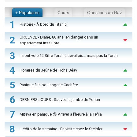
+ Populaires
Cours
Questions au Rav
1
Histoire - À bord du Titanic
2
URGENCE - Diane, 80 ans, en danger dans un
appartement insalubre
3
Ils ont volé 12 Sifré Torah à Levallois… mais pas la Torah
4
Horaires du Jeûne de Ticha Béav
5
Panique à la boulangerie Cachère
6
DERNIERS JOURS : Sauvez la jambe de Yohan
7
Mitsva en panique 😨 Arriver à l'heure à la Téfila
8
L'édito de la semaine - En visite chez le Steipler