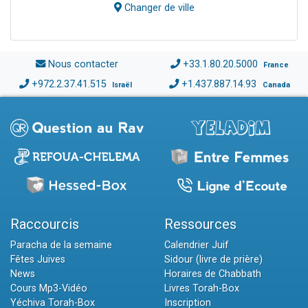
Changer de ville
Nous contacter
+33.1.80.20.5000
France
+972.2.37.41.515
+1.437.887.14.93
Israël
Canada
Raccourcis
Ressources
Paracha de la semaine
Calendrier Juif
Fêtes Juives
Sidour (livre de prière)
News
Horaires de Chabbath
Cours Mp3-Vidéo
Livres Torah-Box
Yéchiva Torah-Box
Inscription