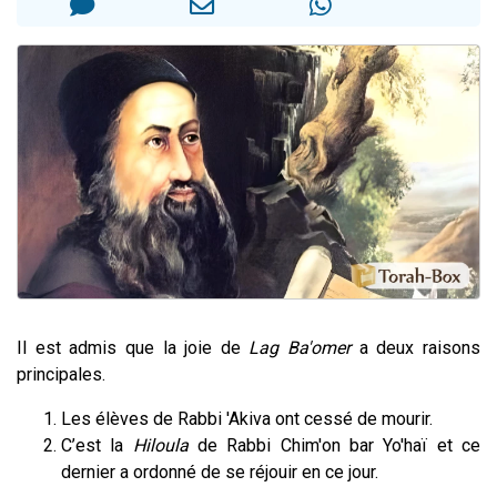
Il reste 49 places pour étudier en groupe sur Zoom
12 nouvelles musiques dans Torah-Box Music
3 personnes viennent de nous rejoindre sur WhatsApp
2 personnes viennent de nous rejoindre sur WhatsApp
2 personnes viennent de nous rejoindre sur WhatsApp
Il est admis que la joie de
Lag Ba'omer
a deux raisons
principales.
Les élèves de Rabbi 'Akiva ont cessé de mourir.
C’est la
Hiloula
de Rabbi Chim'on bar Yo'haï et ce
dernier a ordonné de se réjouir en ce jour.