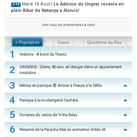
Mardi 18 Août |
Le Admour de Ungvar recevra en
J-10
plein Kikar de Natanya à Alonzo!
Voir tous les événements à venir
+ Populaires
Cours
Questions au Rav
1
Histoire - À bord du Titanic
2
URGENCE - Diane, 80 ans, en danger dans un appartement
insalubre
3
Mitsva en panique 😨 Arriver à l'heure à la Téfila
4
Panique à la boulangerie Cachère
5
Horaires du Jeûne de Ticha Béav
6
Résumé de la Paracha Réé en animation Vidéo IA