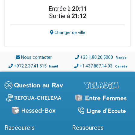
Entrée à
20:11
Sortie à
21:12
Changer de ville
Nous contacter
+33.1.80.20.5000
France
+972.2.37.41.515
+1.437.887.14.93
Israël
Canada
Raccourcis
Ressources