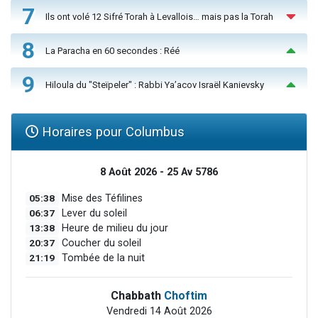
7
Ils ont volé 12 Sifré Torah à Levallois… mais pas la Torah
8
La Paracha en 60 secondes : Réé
9
Hiloula du "Steïpeler" : Rabbi Ya’acov Israël Kanievsky
Horaires pour Columbus
8 Août 2026 - 25 Av 5786
05:38
Mise des Téfilines
06:37
Lever du soleil
13:38
Heure de milieu du jour
20:37
Coucher du soleil
21:19
Tombée de la nuit
Chabbath
Choftim
Vendredi 14 Août 2026