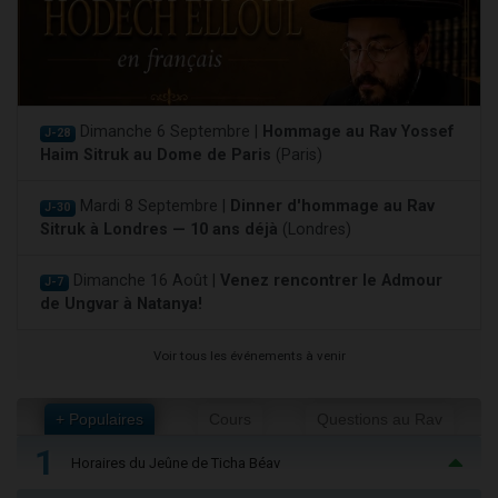
Dimanche 6 Septembre |
Hommage au Rav Yossef
J-28
Haim Sitruk au Dome de Paris
(Paris)
Mardi 8 Septembre |
Dinner d'hommage au Rav
J-30
Sitruk à Londres — 10 ans déjà
(Londres)
Dimanche 16 Août |
Venez rencontrer le Admour
J-7
de Ungvar à Natanya!
Voir tous les événements à venir
+ Populaires
Cours
Questions au Rav
1
Horaires du Jeûne de Ticha Béav