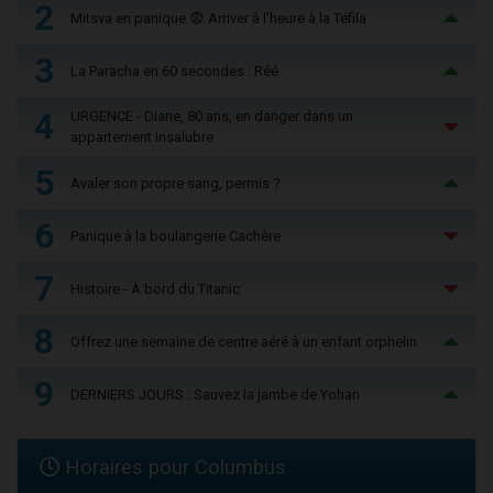
2
Mitsva en panique 😨 Arriver à l'heure à la Téfila
3
La Paracha en 60 secondes : Réé
4
URGENCE - Diane, 80 ans, en danger dans un
appartement insalubre
5
Avaler son propre sang, permis ?
6
Panique à la boulangerie Cachère
7
Histoire - À bord du Titanic
8
Offrez une semaine de centre aéré à un enfant orphelin
9
DERNIERS JOURS : Sauvez la jambe de Yohan
Horaires pour Columbus