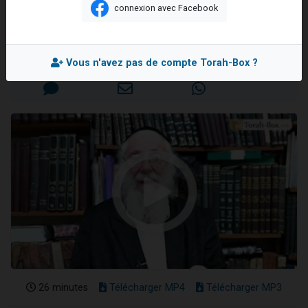
guerre
connexion avec Facebook
17 personnes viennent de demander une bénédiction
Rav Moché KAUFMANN
4 personnes viennent de nous rejoindre sur WhatsApp
Il reste 49 places pour étudier en groupe sur Zoom
Mis en ligne le Mercredi 17 Avril 2024
Vous n'avez pas de compte Torah-Box ?
Eva vient de donner son Maasser
Eli vient de donner son Maasser
26 minutes
Télécharger MP4
Télécharger MP3