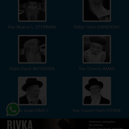
Rav Aharon L. STEINMAN
Rabbi 'Haïm KANIEWSKI
Rabbi David ABI'HSSIRA
Rav Chlomo AMAR
Rav Israël GANTZ
Rav Yossef-Haïm SITRUK