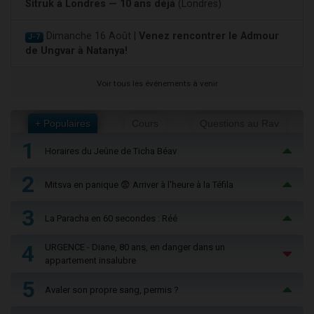
Sitruk à Londres — 10 ans déjà
(Londres)
Dimanche 16 Août |
Venez rencontrer le Admour
J-7
de Ungvar à Natanya!
Voir tous les événements à venir
+ Populaires
Cours
Questions au Rav
1
Horaires du Jeûne de Ticha Béav
2
Mitsva en panique 😨 Arriver à l'heure à la Téfila
3
La Paracha en 60 secondes : Réé
4
URGENCE - Diane, 80 ans, en danger dans un
appartement insalubre
5
Avaler son propre sang, permis ?