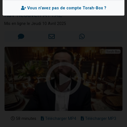
soir
Nouvelle émission radio : Visions de grandeur n°104 : Le Chabbath et le Birkat Hamazone à travers le temps
Vous n'avez pas de compte Torah-Box ?
Rav Réouven ATTAL
61 personnes viennent de demander une bénédiction
Ariel vient de donner son Maasser
Mis en ligne le Jeudi 10 Avril 2025
Il reste 49 places pour étudier en groupe sur Zoom
Eva vient de donner son Maasser
58 minutes
Télécharger MP4
Télécharger MP3