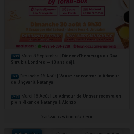
Mardi 8 Septembre |
Dinner d'hommage au Rav
J-32
Sitruk à Londres — 10 ans déjà
Dimanche 16 Août |
Venez rencontrer le Admour
J-9
de Ungvar à Natanya!
Mardi 18 Août |
Le Admour de Ungvar recevra en
J-11
plein Kikar de Natanya à Alonzo!
Voir tous les événements à venir
+ Populaires
Cours
Questions au Rav