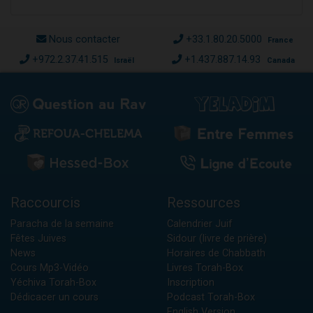
Nous contacter
+33.1.80.20.5000
France
+972.2.37.41.515
+1.437.887.14.93
Israël
Canada
Raccourcis
Ressources
Paracha de la semaine
Calendrier Juif
Fêtes Juives
Sidour (livre de prière)
News
Horaires de Chabbath
Cours Mp3-Vidéo
Livres Torah-Box
Yéchiva Torah-Box
Inscription
Dédicacer un cours
Podcast Torah-Box
English Version