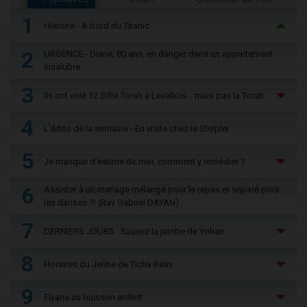
1
Histoire - À bord du Titanic
2
URGENCE - Diane, 80 ans, en danger dans un appartement
insalubre
3
Ils ont volé 12 Sifré Torah à Levallois… mais pas la Torah
4
L'édito de la semaine - En visite chez le Steipler
5
Je manque d'estime de moi, comment y remédier ?
6
Assister à un mariage mélangé pour le repas et séparé pour
les danses ?! (Rav Gabriel DAYAN)
7
DERNIERS JOURS : Sauvez la jambe de Yohan
8
Horaires du Jeûne de Ticha Béav
9
Elyana au buisson ardent