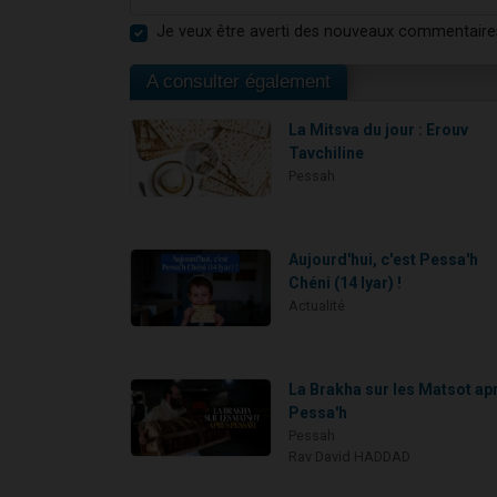
Je veux être averti des nouveaux commentaire
A consulter également
La Mitsva du jour : Erouv
Tavchiline
Pessah
Aujourd'hui, c'est Pessa'h
Chéni (14 Iyar) !
Actualité
La Brakha sur les Matsot ap
Pessa'h
Pessah
Rav David HADDAD