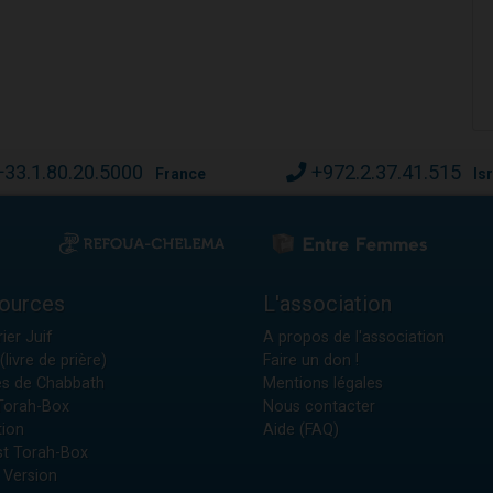
+33.1.80.20.5000
+972.2.37.41.515
France
Is
ources
L'association
ier Juif
A propos de l'association
(livre de prière)
Faire un don !
es de Chabbath
Mentions légales
 Torah-Box
Nous contacter
tion
Aide (FAQ)
t Torah-Box
 Version