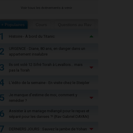
Voir tous les événements à venir
+ Populaires
Cours
Questions au Rav
1
Histoire - À bord du Titanic
2
URGENCE - Diane, 80 ans, en danger dans un
appartement insalubre
3
Ils ont volé 12 Sifré Torah à Levallois… mais
pas la Torah
4
L'édito de la semaine - En visite chez le Steipler
5
Je manque d'estime de moi, comment y
remédier ?
6
Assister à un mariage mélangé pour le repas et
séparé pour les danses ?! (Rav Gabriel DAYAN)
7
DERNIERS JOURS : Sauvez la jambe de Yohan