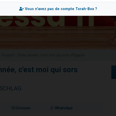
sion radio : Visions de grandeur n°104 : Le Chabbath et le Birkat Hamazone à 
Vous n'avez pas de compte Torah-Box ?
 viennent de demander une bénédiction
de donner son Maasser
49 places pour étudier en groupe sur Zoom
 donner son Maasser
Pessa'h : Cette année, c'est moi qui sors d'Égypte
nnée, c'est moi qui sors
NSCHLAG
Envoyer
WhatsApp