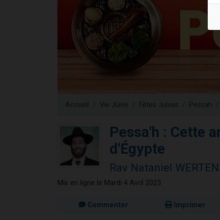
Nouvelle émis
61 personnes
Ariel vient 
Il reste 
Eva vient de
Accueil
Vie Juive
Fêtes Juives
Pessah
Pessa'h : Cette a
d'Égypte
Rav Nataniel WERTE
Mis en ligne le Mardi 4 Avril 2023
Commenter
Imprimer