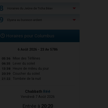
8
Horaires du Jeûne de Ticha Béav
9
Elyana au buisson ardent
Horaires pour Columbus
6 Août 2026 - 23 Av 5786
05:36
Mise des Téfilines
06:35
Lever du soleil
13:38
Heure de milieu du jour
20:39
Coucher du soleil
21:22
Tombée de la nuit
Chabbath
Réé
Vendredi 7 Août 2026
Entrée à
20:20