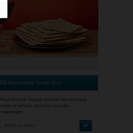
travers le temps
Newsletter Torah-Box
Pour recevoir chaque semaine les nouveaux
cours et articles, inscrivez-vous dès
maintenant :