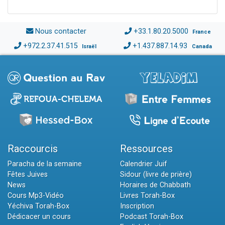
Nous contacter
+33.1.80.20.5000
France
+972.2.37.41.515
+1.437.887.14.93
Israël
Canada
Raccourcis
Ressources
Paracha de la semaine
Calendrier Juif
Fêtes Juives
Sidour (livre de prière)
News
Horaires de Chabbath
Cours Mp3-Vidéo
Livres Torah-Box
Yéchiva Torah-Box
Inscription
Dédicacer un cours
Podcast Torah-Box