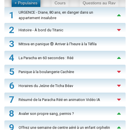
+ Populaires
Cours
Questions au Rav
1
URGENCE - Diane, 80 ans, en danger dans un
appartement insalubre
2
Histoire - À bord du Titanic
3
Mitsva en panique 😨 Arriver à l'heure à la Téfila
4
La Paracha en 60 secondes : Réé
5
Panique à la boulangerie Cachère
6
Horaires du Jeûne de Ticha Béav
7
Résumé de la Paracha Réé en animation Vidéo IA
8
Avaler son propre sang, permis ?
9
Offrez une semaine de centre aéré à un enfant orphelin