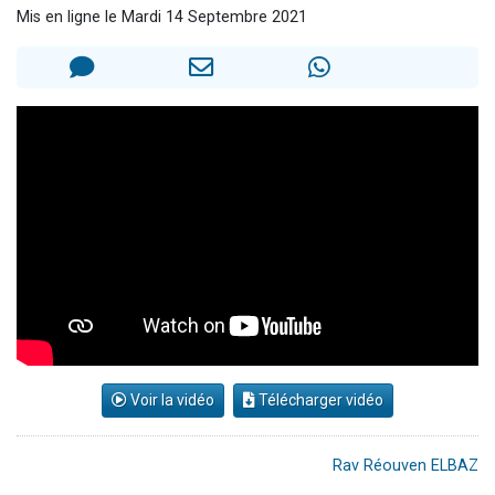
Mis en ligne le Mardi 14 Septembre 2021
2 personnes viennent de nous rejoindre sur WhatsApp
13 personnes viennent de demander une bénédiction
Il reste 49 places pour étudier en groupe sur Zoom
12 nouvelles musiques dans Torah-Box Music
2 personnes viennent de nous rejoindre sur WhatsApp
Voir la vidéo
Télécharger vidéo
Rav Réouven ELBAZ