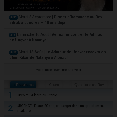
Mardi 8 Septembre |
Dinner d'hommage au Rav
J-31
Sitruk à Londres — 10 ans déjà
Dimanche 16 Août |
Venez rencontrer le Admour
J-8
de Ungvar à Natanya!
Mardi 18 Août |
Le Admour de Ungvar recevra en
J-10
plein Kikar de Natanya à Alonzo!
Voir tous les événements à venir
+ Populaires
Cours
Questions au Rav
1
Histoire - À bord du Titanic
2
URGENCE - Diane, 80 ans, en danger dans un appartement
insalubre