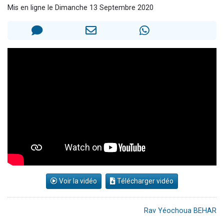
Mis en ligne le Dimanche 13 Septembre 2020
Ariel vient de donner son Maasser
Il reste 49 places pour étudier en groupe sur Zoom
Nathaniel vient de donner son Maasser
6 personnes viennent de faire un don pour 5 enfants déjà orphelins risquent de perdre leur maman
3 personnes viennent de nous rejoindre sur WhatsApp
Voir la vidéo
Télécharger vidéo
Rav Yéochoua BEHAR