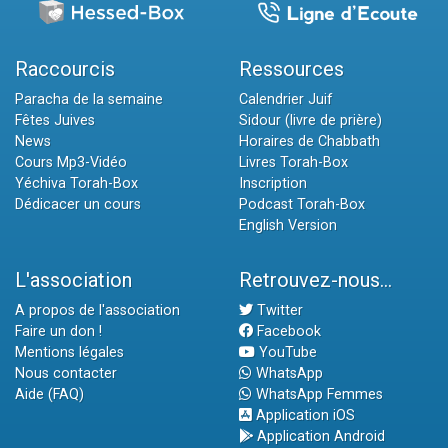
Raccourcis
Ressources
Paracha de la semaine
Calendrier Juif
Fêtes Juives
Sidour (livre de prière)
News
Horaires de Chabbath
Cours Mp3-Vidéo
Livres Torah-Box
Yéchiva Torah-Box
Inscription
Dédicacer un cours
Podcast Torah-Box
English Version
L'association
Retrouvez-nous...
A propos de l'association
Twitter
Faire un don !
Facebook
Mentions légales
YouTube
Nous contacter
WhatsApp
Aide (FAQ)
WhatsApp Femmes
Application iOS
Application Android