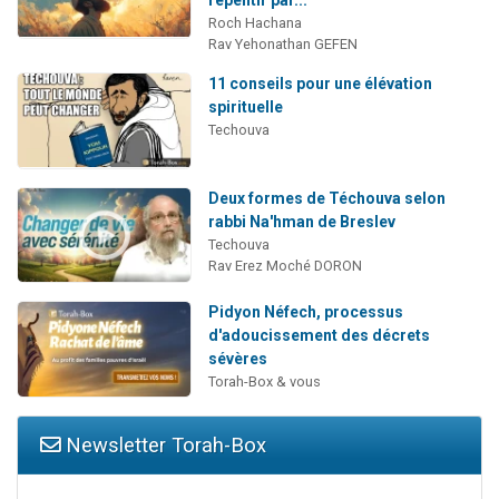
repentir par...
Roch Hachana
Rav Yehonathan GEFEN
11 conseils pour une élévation
spirituelle
Techouva
Deux formes de Téchouva selon
rabbi Na'hman de Breslev
Techouva
Rav Erez Moché DORON
Pidyon Néfech, processus
d'adoucissement des décrets
sévères
Torah-Box & vous
Newsletter Torah-Box