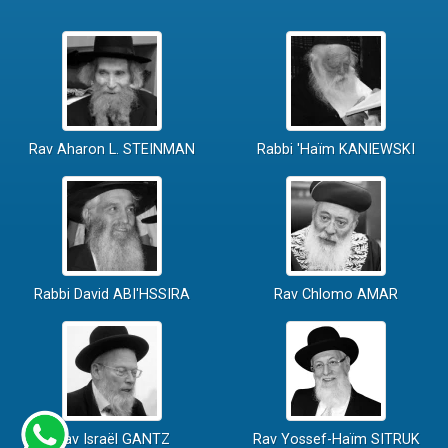
Rav Aharon L. STEINMAN
Rabbi 'Haïm KANIEWSKI
Rabbi David ABI'HSSIRA
Rav Chlomo AMAR
Rav Israël GANTZ
Rav Yossef-Haïm SITRUK