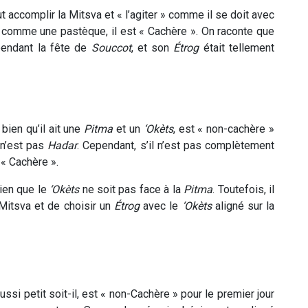
t accomplir la Mitsva et « l’agiter » comme il se doit avec
s comme une pastèque, il est « Cachère ». On raconte que
endant la fête de
Souccot
, et son
Étrog
était tellement
ien qu’il ait une
Pitma
et un
‘Okèts
, est « non-cachère »
l n’est pas
Hadar
. Cependant, s’il n’est pas complètement
 « Cachère ».
ien que le
‘Okèts
ne soit pas face à la
Pitma
. Toutefois, il
Mitsva et de choisir un
Étrog
avec le
‘Okèts
aligné sur la
ssi petit soit-il, est « non-Cachère » pour le premier jour