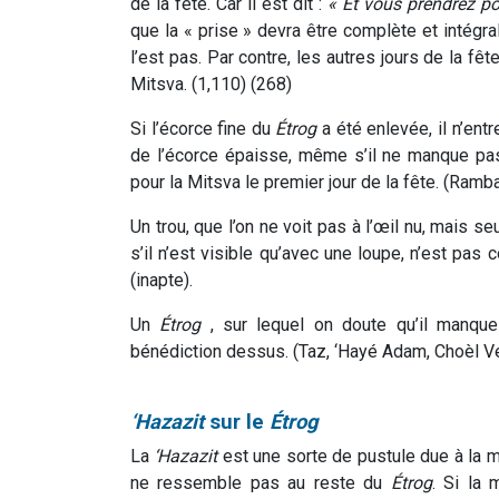
de la fête. Car il est dit :
« Et vous prendrez p
que la « prise » devra être complète et intégral
l’est pas. Par contre, les autres jours de la fê
Mitsva. (1,110) (268)
Si l’écorce fine du
Étrog
a été enlevée, il n’entr
de l’écorce épaisse, même s’il ne manque pas
pour la Mitsva le premier jour de la fête. (Ramb
Un trou, que l’on ne voit pas à l’œil nu, mais s
s’il n’est visible qu’avec une loupe, n’est pa
(inapte).
Un
Étrog
, sur lequel on doute qu’il manque
bénédiction dessus. (Taz, ‘Hayé Adam, Choèl Vén
‘Hazazit
sur le
Étrog
La
‘Hazazit
est une sorte de pustule due à la mo
ne ressemble pas au reste du
Étrog
. Si la 