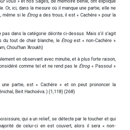
our vous »
et nos Sages, de mémoire bénie, ont expliqué
e. Or, ici, dans la mesure où il manque une partie, elle ne
te, même si le
Étrog
a des trous, il est « Cachère » pour la
e pas dans la catégorie décrite ci-dessus. Mais s’il s’agit
 du tout de chair blanche, le
Étrog
est « non-Cachère »
am, Choul’han ‘Aroukh)
eulement en observant avec minutie, et à plus forte raison,
s considéré comme tel et ne rend pas le
Étrog
« Passoul »
 une partie, est « Cachère » et on peut prononcer la
ichal, Beit Hachoéva..) (1,118) (268)
isissure, qui a un relief, se détecte par le toucher et qui
majorité de celui-ci en est couvert, alors il sera « non-