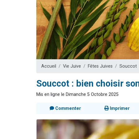
13 personnes
30 perso
Il reste 
12 nouve
29 personnes
Accueil
Vie Juive
Fêtes Juives
Souccot
Souccot : bien choisir so
Mis en ligne le Dimanche 5 Octobre 2025
Commenter
Imprimer