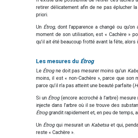
retirer délicatement afin de ne pas éplucher l
priori.
Un
Étrog
, dont l’apparence a changé ou qu’on
moment de son utilisation, est « Cachère » po
qu’il ait été beaucoup frotté avant la fête, alors
Les mesures du
Étrog
Le
Étrog
ne doit pas mesurer moins qu’un
Kabe
moins, il est « non-Cachère », parce que son 
parce qu’il n’a pas atteint une beauté parfaite (
H
Si un
Étrog
(encore accroché à l’arbre) mesure
injecte dans l’arbre où il se trouve des substa
Étrog
grandit rapidement et, en peu de temps, a
Un
Étrog
qui mesurait un
Kabetsa
et qui, penda
reste « Cachère ».