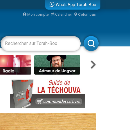
WhatsApp Torah-Box
bre
Mon compte
Calendrier
Columbus
...
vertissements
Livres
Rabbanim