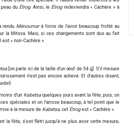
a peau du
Étrog
. Ainsi, le
Étrog
redeviendra « Cachère » à
 a rendu
Ménoumar
à force de l’avoir beaucoup frotté au
ur la Mitsva. Mais, si ces changements sont dus au fait
 il est « non-Cachère ».
tsa
[on parle ici de la taille d’un œuf de 54 g]. S’il mesure
mûrissement n’est pas encore achevé. Et d’autres disent,
adar
).
 moins d’un
Kabetsa
quelques jours avant la fête, puis, on
nces spéciales et on l’arrose beaucoup, à tel point que le
rrive à la mesure de
Kabetsa
, cet
Étrog
est « Cachère ».
nt la fête, s’est flétri jusqu’à ne plus avoir cette mesure,