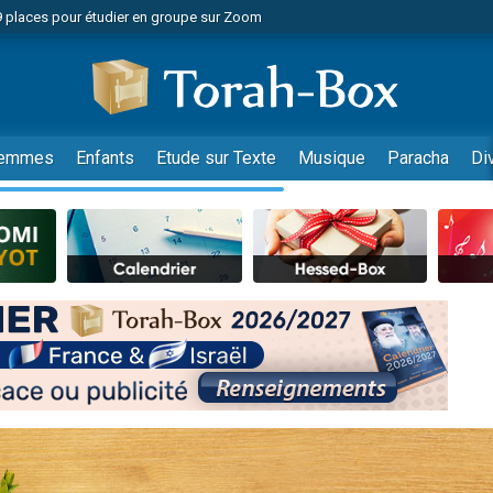
49 places pour étudier en groupe sur Zoom
nes viennent de faire un don pour Diane, 80 ans, dans un appartement insalu
viennent de nous rejoindre sur WhatsApp
viennent de nous rejoindre sur WhatsApp
es viennent de faire un don pour Reloger Rivka, 6 enfants, victime de violences
emmes
Enfants
Etude sur Texte
Musique
Paracha
Di
es viennent de faire un don pour 1 Journée de Vacances Pour les Enfants
 viennent de demander une bénédiction
viennent de nous rejoindre sur WhatsApp
49 places pour étudier en groupe sur Zoom
 donner son Maasser
viennent de nous rejoindre sur WhatsApp
viennent de nous rejoindre sur WhatsApp
de donner son Maasser
es viennent de faire un don pour 5 jours de vacances aux Orphelins
viennent de nous rejoindre sur WhatsApp