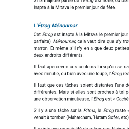
Si la majeure partie de l'
Étrog
est noire, ou bla
inapte à la Mitsva le premier jour de fête.
L'
Étrog Ménoumar
Cet
Étrog
est inapte à la Mitsva le premier jou
parfaite).
Ménoumar
, cela veut dire que s'y t
marron. Et même s'il n'y en a que deux petites
deux endroits différents.
Il faut apercevoir ces couleurs lorsqu'on se sai
avec minutie, ou bien avec une loupe, l'
Étrog
res
Il faut que ces tâches soient distantes l'une 
différentes. Mais si elles sont proches à tel po
une observation minutieuse, l'
Étrog
est « Cachè
S’il y a une tâche sur la
Pitma
, le
Étrog
reste «
venait à tomber. (Maharcham, ‘Hatam Sofer, etc)
Il existe une possibilité de retirer ces tâches à 