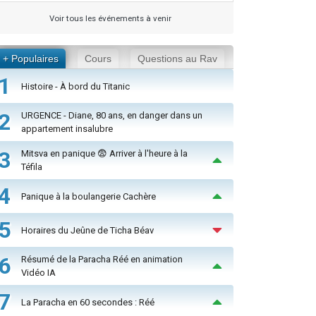
Voir tous les événements à venir
+ Populaires
Cours
Questions au Rav
1
Histoire - À bord du Titanic
2
URGENCE - Diane, 80 ans, en danger dans un
appartement insalubre
3
Mitsva en panique 😨 Arriver à l'heure à la
Téfila
4
Panique à la boulangerie Cachère
5
Horaires du Jeûne de Ticha Béav
6
Résumé de la Paracha Réé en animation
Vidéo IA
7
La Paracha en 60 secondes : Réé