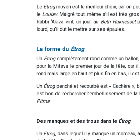
Le
Étrog
moyen est le meilleur choix, car on peu
le
Loulav
. Malgré tout, même s’il est très gro
Rabbi ‘Akiva vint, un jour, au
Beth Haknesset
p
lourd, qu’il dut le mettre sur ses épaules.
La forme du
Étrog
Un
Étrog
complètement rond comme un ballon, b
pour la Mitsva le premier jour de la fête, car i
rond mais large en haut et plus fin en bas, il est
Un
Étrog
penché et recourbé est « Cachère », b
est bon de rechercher l’embellissement de la 
Pitma
.
Des manques et des trous dans le
Étrog
Un
Étrog
, dans lequel il y manque un morceau, au