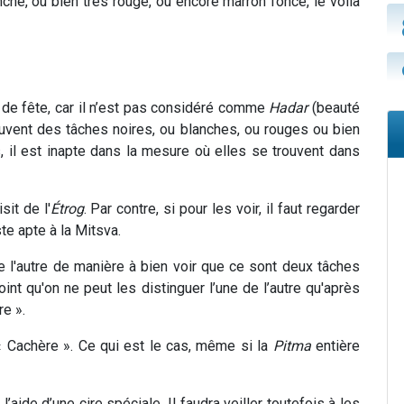
nche, ou bien très rouge, ou encore marron foncé, le voilà
r de fête, car il n’est pas considéré comme
Hadar
(beauté
rouvent des tâches noires, ou blanches, ou rouges ou bien
, il est inapte dans la mesure où elles se trouvent dans
sit de l'
Étrog
. Par contre, si pour les voir, il faut regarder
te apte à la Mitsva.
de l'autre de manière à bien voir que ce sont deux tâches
int qu'on ne peut les distinguer l’une de l’autre qu'après
re ».
 Cachère ». Ce qui est le cas, même si la
Pitma
entière
l’aide d’une cire spéciale. Il faudra veiller toutefois à les