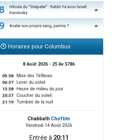
8
Hiloula du "Steïpeler" : Rabbi Ya’acov Israël
Kanievsky
9
Avaler son propre sang, permis ?
Horaires pour Columbus
8 Août 2026 - 25 Av 5786
05:38
Mise des Téfilines
06:37
Lever du soleil
13:38
Heure de milieu du jour
20:37
Coucher du soleil
21:19
Tombée de la nuit
Chabbath
Choftim
Vendredi 14 Août 2026
Entrée à
20:11