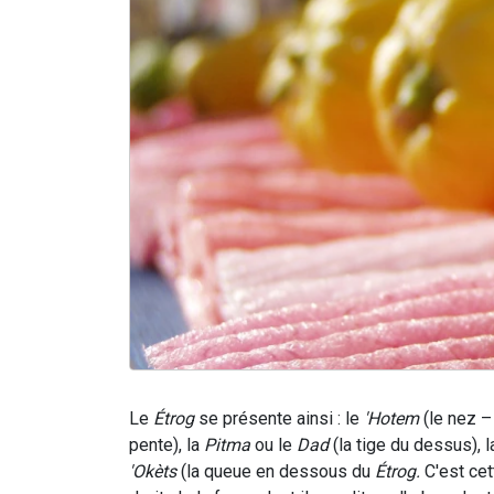
Le
Étrog
se présente ainsi : le
'Hotem
(le nez – 
pente), la
Pitma
ou le
Dad
(la tige du dessus), 
'Okèts
(la queue en dessous du
Étrog.
C'est cett