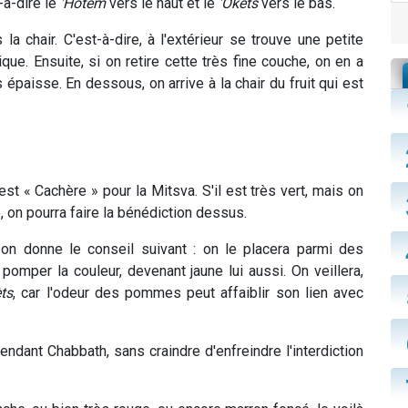
t-à-dire le
'Hotem
vers le haut et le
'Okèts
vers le bas.
la chair. C'est-à-dire, à l'extérieur se trouve une petite
ue. Ensuite, si on retire cette très fine couche, on en a
 épaisse. En dessous, on arrive à la chair du fruit qui est
est « Cachère » pour la Mitsva. S'il est très vert, mais on
, on pourra faire la bénédiction dessus.
 on donne le conseil suivant : on le placera parmi des
pomper la couleur, devenant jaune lui aussi. On veillera,
ts
, car l'odeur des pommes peut affaiblir son lien avec
ndant Chabbath, sans craindre d'enfreindre l'interdiction