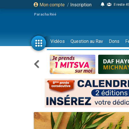
Mon compte
/
Inscription
Il reste 
16 person
Paracha Réé
2 personnes 
6 personnes 
4 personn
Vidéos
Question au Rav
Dons
F
2 personn
17 personnes
4 personnes 
Il reste 
Eva vient de
4 personnes 
3 personnes 
Odaya vient 
3 personn
2 personnes 