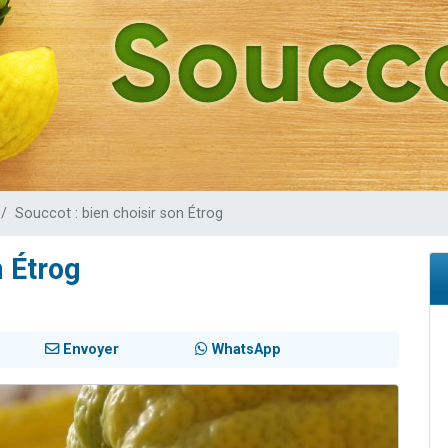
 viennent de demander une bénédiction
nnes viennent de faire un don pour Sauvez la jambe de Yohan
49 places pour étudier en groupe sur Zoom
lles musiques dans Torah-Box Music
 viennent de demander une bénédiction
Souccot : bien choisir son Étrog
n Étrog
Envoyer
WhatsApp