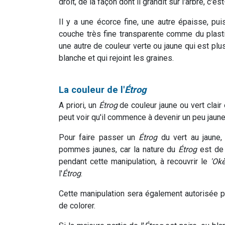
droit, de la façon dont il grandit sur l'arbre, c'es
Il y a une écorce fine, une autre épaisse, puis 
couche très fine transparente comme du plastiq
une autre de couleur verte ou jaune qui est plus
blanche et qui rejoint les graines.
La couleur de l'
Étrog
A priori, un
Étrog
de couleur jaune ou vert clair 
peut voir qu'il commence à devenir un peu jaune
Pour faire passer un
Étrog
du vert au jaune,
pommes jaunes, car la nature du
Étrog
est de 
pendant cette manipulation, à recouvrir le
'Okè
l'
Étrog
.
Cette manipulation sera également autorisée pe
de colorer.