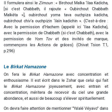
Il formulera ainsi le
Zimoun
: « Birchout Malka ‘Ilaa Kadicha,
[si c’est Chabbath, il rajoute « Oubirchout Chabbath
Malkéta »], oubirchout yoma tava ouchpiza kadicha,
oubirchout chiv’a ouchpizin ‘ilaïn kadichin ». (C’est-à-dire :
Avec la permission d’Hachem (appelé ici ‘Ilaa Kadicha),
avec la permission de Chabbath (si c’est Chabbath), avec la
permission de
Yom Tov
et des invités de marque,
commençons les Actions de grâces). (Chivat Tsion T.1,
p.296)
Le
Birkat Hamazone
On fera le
Birkat Hamazone
avec concentration et
enthousiasme. Il est écrit dans le Zohar que celui qui fait
le
Birkat Hamazone
joyeusement, avec entrain et
concentration, méritera de recevoir du ciel une grande
abondance, et aussi de beaucoup s’élever spirituellement.
On devra faire attention de mentionner "Ya’alé Véyavo" dans