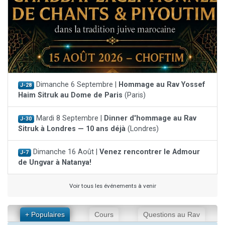
Dimanche 6 Septembre |
Hommage au Rav Yossef
J-28
Haim Sitruk au Dome de Paris
(Paris)
Mardi 8 Septembre |
Dinner d'hommage au Rav
J-30
Sitruk à Londres — 10 ans déjà
(Londres)
Dimanche 16 Août |
Venez rencontrer le Admour
J-7
de Ungvar à Natanya!
Voir tous les événements à venir
+ Populaires
Cours
Questions au Rav