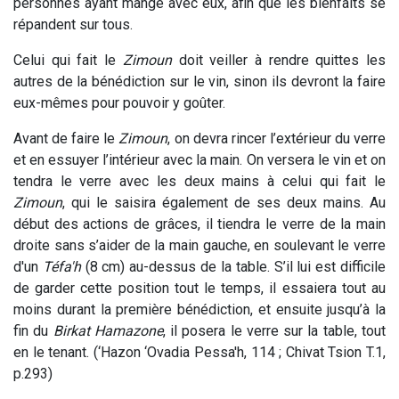
personnes ayant mangé avec eux, afin que les bienfaits se
répandent sur tous.
Celui qui fait le
Zimoun
doit veiller à rendre quittes les
autres de la bénédiction sur le vin, sinon ils devront la faire
eux-mêmes pour pouvoir y goûter.
Avant de faire le
Zimoun
, on devra rincer l’extérieur du verre
et en essuyer l’intérieur avec la main. On versera le vin et on
tendra le verre avec les deux mains à celui qui fait le
Zimoun
, qui le saisira également de ses deux mains. Au
début des actions de grâces, il tiendra le verre de la main
droite sans s’aider de la main gauche, en soulevant le verre
d'un
Téfa'h
(8 cm) au-dessus de la table. S’il lui est difficile
de garder cette position tout le temps, il essaiera tout au
moins durant la première bénédiction, et ensuite jusqu’à la
fin du
Birkat Hamazone
, il posera le verre sur la table, tout
en le tenant. (‘Hazon ‘Ovadia Pessa'h, 114 ; Chivat Tsion T.1,
p.293)