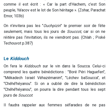
comme il est écrit : « Car la part d’Hachem, c’est Son
peuple, Ya'acov est le lot de Son héritage ». (Zohar, Parachat
Emor, 103b)
On n’invitera pas les "
Ouchpizin
" le premier soir de fête
seulement, mais tous les jours de
Souccot
, car si on ne
réitère pas l’invitation, ils ne viendront pas. (Chlah ; Piské
Techouvot p.387)
Le
Kiddouch
On fera le
Kiddouch
sur le vin dans la Soucca. Celui-ci
comprend les quatre bénédictions : "Boré Péri Haguefen",
"Mékadech Israël Véhazémanim", "Léchev baSoucca", et
"Chéhé’héyanou". Si on a oublié de dire la bénédiction
"Chéhé’héyanou", on pourra la dire pendant tous les sept
jours de
Souccot
.
Il faudra rappeler aux femmes séfarades de ne pas