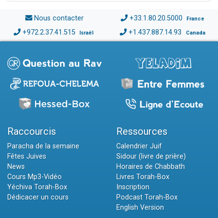
Nous contacter
+33.1.80.20.5000
France
+972.2.37.41.515
+1.437.887.14.93
Israël
Canada
Raccourcis
Ressources
Paracha de la semaine
Calendrier Juif
Fêtes Juives
Sidour (livre de prière)
News
Horaires de Chabbath
Cours Mp3-Vidéo
Livres Torah-Box
Yéchiva Torah-Box
Inscription
Dédicacer un cours
Podcast Torah-Box
English Version