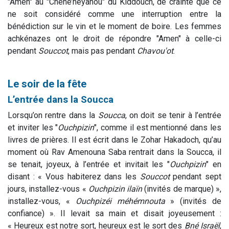
"Amen" au "Chéhé’héyanou" du Kiddouch, de crainte que ce
ne soit considéré comme une interruption entre la
bénédiction sur le vin et le moment de boire. Les femmes
achkénazes ont le droit de répondre "Amen" à celle-ci
pendant
Souccot
, mais pas pendant
Chavou'ot
.
Le soir de la fête
L’entrée dans la Soucca
Lorsqu’on rentre dans la
Soucca
, on doit se tenir à l’entrée
et inviter les "
Ouchpizin
", comme il est mentionné dans les
livres de prières. Il est écrit dans le Zohar Hakadoch, qu’au
moment où Rav Amenouna Saba rentrait dans la Soucca, il
se tenait, joyeux, à l’entrée et invitait les "
Ouchpizin
" en
disant : « Vous habiterez dans les
Souccot
pendant sept
jours, installez-vous «
Ouchpizin ilaïn
(invités de marque) »,
installez-vous, «
Ouchpizéi méhémnouta
» (invités de
confiance) ». Il levait sa main et disait joyeusement :
« Heureux est notre sort, heureux est le sort des
Bné Israël
,