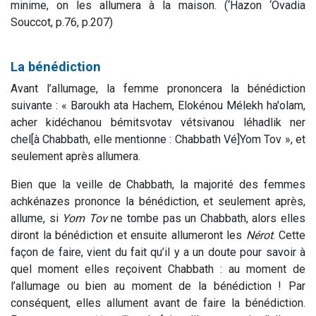
minime, on les allumera à la maison. (‘Hazon ‘Ovadia
Souccot, p.76, p.207)
La bénédiction
Avant l’allumage, la femme prononcera la bénédiction
suivante : « Baroukh ata Hachem, Elokénou Mélekh ha'olam,
acher kidéchanou bémitsvotav vétsivanou léhadlik ner
chel[à Chabbath, elle mentionne : Chabbath Vé]Yom Tov », et
seulement après allumera.
Bien que la veille de Chabbath, la majorité des femmes
achkénazes prononce la bénédiction, et seulement après,
allume, si
Yom Tov
ne tombe pas un Chabbath, alors elles
diront la bénédiction et ensuite allumeront les
Nérot
. Cette
façon de faire, vient du fait qu’il y a un doute pour savoir à
quel moment elles reçoivent Chabbath : au moment de
l’allumage ou bien au moment de la bénédiction ! Par
conséquent, elles allument avant de faire la bénédiction.