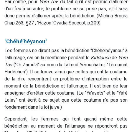
Par contre, pour
Yom Tov
, du fait qu’il est permis d’allumer
d’un feu à un autre, le problème ne se pose pas, et il sera
donc permis d’allumer après la bénédiction. (Michna Broura
Chap.263, §27 ; ‘Hazon ‘Ovadia Souccot, p.209)
"Chéhé’héyanou"
Les femmes ne diront pas la bénédiction "Chéhé’héyanou" à
l'allumage, car on la mentionne pendant le
Kiddouch
de
Yom
Tov
("Or Zarou'a" au nom du Talmud Yérouchalmi, "Teroumat
Hadéchen"). Il se trouve ainsi que celles qui ont la coutume
de la dire rencontrent un problème d’interruption entre le
moment de la bénédiction et l’allumage. Il est bien de leur
enseigner d’arrêter cette coutume. (Le "Ya’avets" et le "Yafé
Lalev" ont écrit à ce sujet que cette coutume n’a pas son
fondement dans la loi juive.)
Cependant, les femmes qui font quand même cette
bénédiction au moment de l’allumage ne répondront pas