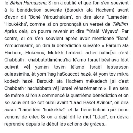
le
Birkat Hamazone
. Si on a oublié et que l’on s’en souvient
à la bénédiction suivante (Baroukh ata Hachem) avant
d’avoir dit "Boné Yérouchalaïm", on dira alors "Lamedéni
'Houkékha", comme si on prononçait un verset de
Téhilim
.
Après cela, on pourra revenir et dire "Ya’alé Véyavo". Par
contre, si on s’en souvient après avoir mentionné "Boné
Yérouchalaïm", on dira la bénédiction suivante « Barou'h ata
Hachem, Elokénou, Melekh ha'olam, acher natan[si c’est
Chabbath : chabbatotliménou’ha lé’amo Israël béahava léot
oulivrit vé] yamim tovim lé'amo Israël lessasson
oulessim'ha, èt yom 'hag haSouccot hazé, èt yom tov mikra
kodech hazé, Baroukh ata Hachem mékadech [si c’est
Chabbath : hachabbath vé] Israël véhazémanim ». Il en sera
de même si l’on a commencé la quatrième bénédiction et on
se souvient de cet oubli avant "La’ad Hakel Avinou", on dira
aussi "Lamedéni 'houkékha", et la bénédiction que nous
venons de citer. Si on a déjà dit le mot "La’ad", on devra
reprendre depuis le début les actions de grâces.