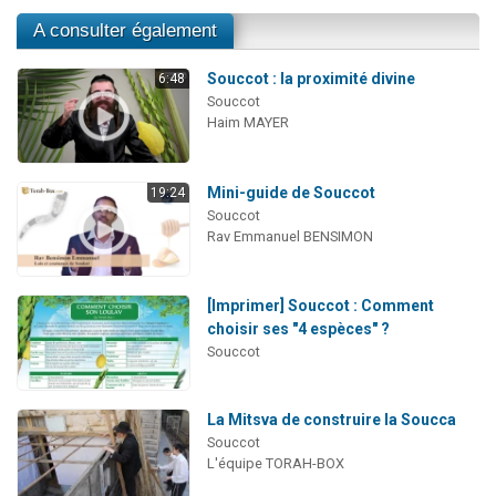
A consulter également
Souccot : la proximité divine
6:48
Souccot
Haim MAYER
Mini-guide de Souccot
19:24
Souccot
Rav Emmanuel BENSIMON
[Imprimer] Souccot : Comment
choisir ses "4 espèces" ?
Souccot
La Mitsva de construire la Soucca
Souccot
L'équipe TORAH-BOX