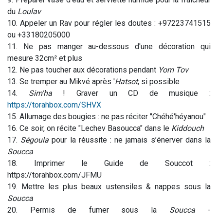
du
Loulav
10. Appeler un Rav pour régler les doutes : +97223741515
ou +33180205000
11. Ne pas manger au-dessous d'une décoration qui
mesure 32cm² et plus
12. Ne pas toucher aux décorations pendant
Yom Tov
13. Se tremper au Mikvé après '
Hatsot
, si possible
14.
Sim'ha
! Graver un CD de musique :
https://torahbox.com/SHVX
15. Allumage des bougies : ne pas réciter "Chéhé'héyanou"
16. Ce soir, on récite "Lechev Basoucca" dans le
Kiddouch
17.
Ségoula
pour la réussite : ne jamais s’énerver dans la
Soucca
18. Imprimer le Guide de Souccot :
https://torahbox.com/JFMU
19. Mettre les plus beaux ustensiles & nappes sous la
Soucca
20. Permis de fumer sous la
Soucca
-