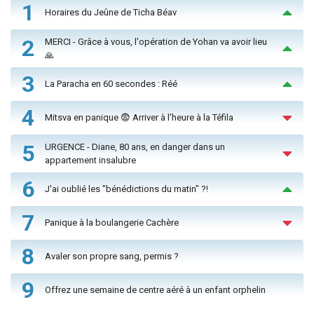
1
Horaires du Jeûne de Ticha Béav
2
MERCI - Grâce à vous, l'opération de Yohan va avoir lieu
🙏
3
La Paracha en 60 secondes : Réé
4
Mitsva en panique 😨 Arriver à l'heure à la Téfila
5
URGENCE - Diane, 80 ans, en danger dans un
appartement insalubre
6
J'ai oublié les "bénédictions du matin" ?!
7
Panique à la boulangerie Cachère
8
Avaler son propre sang, permis ?
9
Offrez une semaine de centre aéré à un enfant orphelin