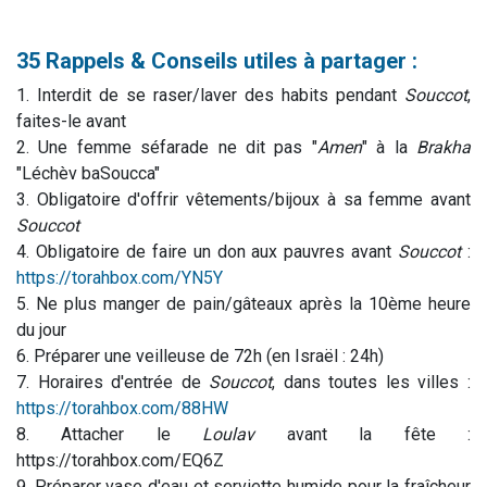
35 Rappels & Conseils utiles à partager :
1. Interdit de se raser/laver des habits pendant
Souccot
,
faites-le avant
2. Une femme séfarade ne dit pas "
Amen
" à la
Brakha
"Léchèv baSoucca"
3. Obligatoire d'offrir vêtements/bijoux à sa femme avant
Souccot
4. Obligatoire de faire un don aux pauvres avant
Souccot
:
https://torahbox.com/YN5Y
5. Ne plus manger de pain/gâteaux après la 10ème heure
du jour
6. Préparer une veilleuse de 72h (en Israël : 24h)
7. Horaires d'entrée de
Souccot
, dans toutes les villes :
https://torahbox.com/88HW
8. Attacher le
Loulav
avant la fête :
https://torahbox.com/EQ6Z
9. Préparer vase d'eau et serviette humide pour la fraîcheur