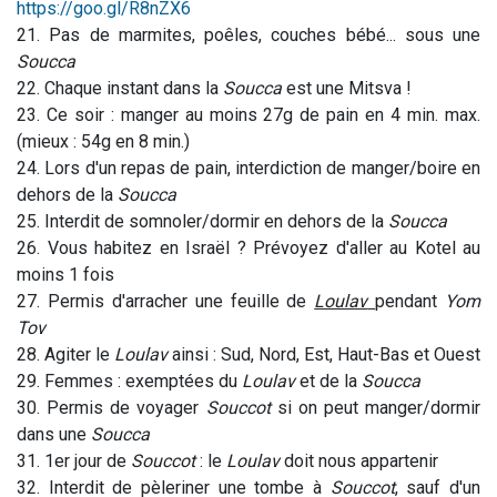
https://goo.gl/R8nZX6
21. Pas de marmites, poêles, couches bébé... sous une
Soucca
22. Chaque instant dans la
Soucca
est une Mitsva !
23. Ce soir : manger au moins 27g de pain en 4 min. max.
(mieux : 54g en 8 min.)
24. Lors d'un repas de pain, interdiction de manger/boire en
dehors de la
Soucca
25. Interdit de somnoler/dormir en dehors de la
Soucca
26. Vous habitez en Israël ? Prévoyez d'aller au Kotel au
moins 1 fois
27. Permis d'arracher une feuille de
Loulav
pendant
Yom
Tov
28. Agiter le
Loulav
ainsi : Sud, Nord, Est, Haut-Bas et Ouest
29. Femmes : exemptées du
Loulav
et de la
Soucca
30. Permis de voyager
Souccot
si on peut manger/dormir
dans une
Soucca
31. 1er jour de
Souccot
: le
Loulav
doit nous appartenir
32. Interdit de pèleriner une tombe à
Souccot
, sauf d'un