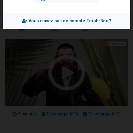
Haim MAYER
Il reste 49 places pour étudier en groupe sur Zoom
12 nouvelles musiques dans Torah-Box Music
Mis en ligne le Jeudi 9 Octobre 2025
Vous n'avez pas de compte Torah-Box ?
3 personnes viennent de nous rejoindre sur WhatsApp
2 personnes viennent de nous rejoindre sur WhatsApp
2 personnes viennent de nous rejoindre sur WhatsApp
7 minutes
Télécharger MP4
Télécharger MP3