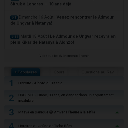
Sitruk à Londres — 10 ans déjà
Dimanche 16 Août |
Venez rencontrer le Admour
J-9
de Ungvar à Natanya!
Mardi 18 Août |
Le Admour de Ungvar recevra en
J-11
plein Kikar de Natanya à Alonzo!
Voir tous les événements à venir
+ Populaires
Cours
Questions au Rav
1
Histoire - À bord du Titanic
2
URGENCE - Diane, 80 ans, en danger dans un appartement
insalubre
3
Mitsva en panique 😨 Arriver à l'heure à la Téfila
4
Horaires du Jeûne de Ticha Béav