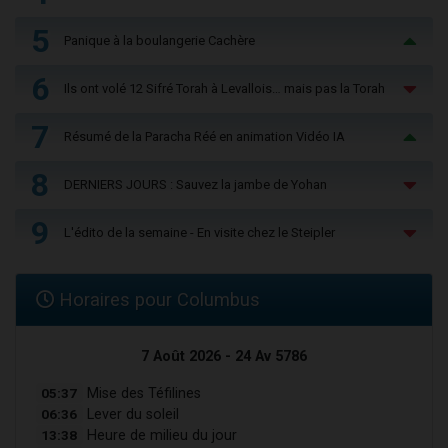
5
Panique à la boulangerie Cachère
6
Ils ont volé 12 Sifré Torah à Levallois… mais pas la Torah
7
Résumé de la Paracha Réé en animation Vidéo IA
8
DERNIERS JOURS : Sauvez la jambe de Yohan
9
L'édito de la semaine - En visite chez le Steipler
Horaires pour Columbus
7 Août 2026 - 24 Av 5786
05:37
Mise des Téfilines
06:36
Lever du soleil
13:38
Heure de milieu du jour