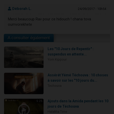
Déborah L.
24/09/2017 - 10h54
Merci beaucoup Rav pour ce hidouch ! chana tova
oumvorekhete
A consulter également
Les "10 Jours de Repentir" :
suspendus en attente...
Yom Kippour
Assérét Yémé Téchouva : 10 choses
à savoir sur les "10 jours du...
Techouva
Ajouts dans la Amida pendant les 10
5:25
jours de Téchouva
Halakha Time