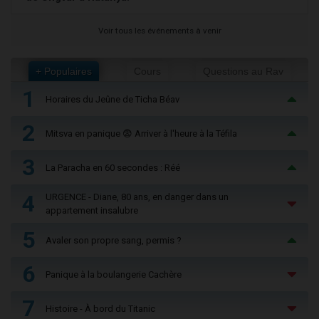
Voir tous les événements à venir
+ Populaires
Cours
Questions au Rav
1
Horaires du Jeûne de Ticha Béav
2
Mitsva en panique 😨 Arriver à l'heure à la Téfila
3
La Paracha en 60 secondes : Réé
4
URGENCE - Diane, 80 ans, en danger dans un
appartement insalubre
5
Avaler son propre sang, permis ?
6
Panique à la boulangerie Cachère
7
Histoire - À bord du Titanic