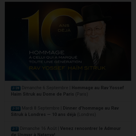
Dimanche 6 Septembre |
Hommage au Rav Yossef
J-28
Haim Sitruk au Dome de Paris
(Paris)
Mardi 8 Septembre |
Dinner d'hommage au Rav
J-30
Sitruk à Londres — 10 ans déjà
(Londres)
Dimanche 16 Août |
Venez rencontrer le Admour
J-7
de Ungvar à Natanya!