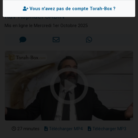
conscience
Il reste 49 places pour étudier en groupe sur Zoom
Vous n'avez pas de compte Torah-Box ?
Rav Raphaël SADIN
12 nouvelles musiques dans Torah-Box Music
3 personnes viennent de nous rejoindre sur WhatsApp
Mis en ligne le Mercredi 1er Octobre 2025
2 personnes viennent de nous rejoindre sur WhatsApp
2 personnes viennent de nous rejoindre sur WhatsApp
27 minutes
Télécharger MP4
Télécharger MP3