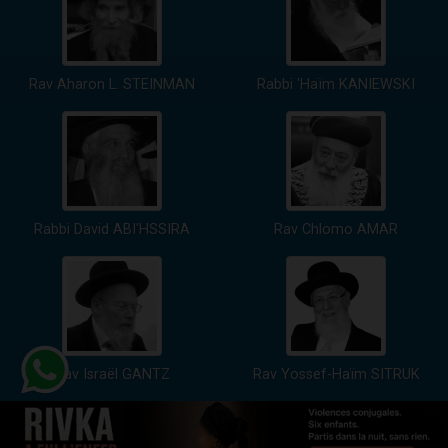
Rav Aharon L. STEINMAN
Rabbi 'Haïm KANIEWSKI
Rabbi David ABI'HSSIRA
Rav Chlomo AMAR
Rav Israël GANTZ
Rav Yossef-Haïm SITRUK