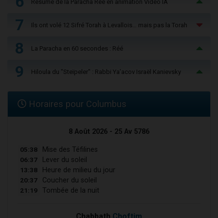
6
Résumé de la Paracha Réé en animation Vidéo IA
7
Ils ont volé 12 Sifré Torah à Levallois… mais pas la Torah
8
La Paracha en 60 secondes : Réé
9
Hiloula du "Steïpeler" : Rabbi Ya’acov Israël Kanievsky
Horaires pour Columbus
8 Août 2026 - 25 Av 5786
05:38
Mise des Téfilines
06:37
Lever du soleil
13:38
Heure de milieu du jour
20:37
Coucher du soleil
21:19
Tombée de la nuit
Chabbath
Choftim