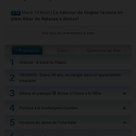
Mardi 18 Août |
Le Admour de Ungvar recevra en
J-10
plein Kikar de Natanya à Alonzo!
Voir tous les événements à venir
+ Populaires
Cours
Questions au Rav
1
Histoire - À bord du Titanic
2
URGENCE - Diane, 80 ans, en danger dans un appartement
insalubre
3
Mitsva en panique 😨 Arriver à l'heure à la Téfila
4
Panique à la boulangerie Cachère
5
Horaires du Jeûne de Ticha Béav