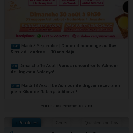
Mardi 8 Septembre |
Dinner d'hommage au Rav
J-31
Sitruk à Londres — 10 ans déjà
Dimanche 16 Août |
Venez rencontrer le Admour
J-8
de Ungvar à Natanya!
Mardi 18 Août |
Le Admour de Ungvar recevra en
J-10
plein Kikar de Natanya à Alonzo!
Voir tous les événements à venir
+ Populaires
Cours
Questions au Rav