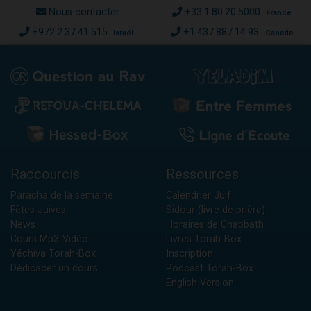
Nous contacter
+33.1.80.20.5000
France
+972.2.37.41.515
+1.437.887.14.93
Israël
Canada
Raccourcis
Ressources
Paracha de la semaine
Calendrier Juif
Fêtes Juives
Sidour (livre de prière)
News
Horaires de Chabbath
Cours Mp3-Vidéo
Livres Torah-Box
Yéchiva Torah-Box
Inscription
Dédicacer un cours
Podcast Torah-Box
English Version