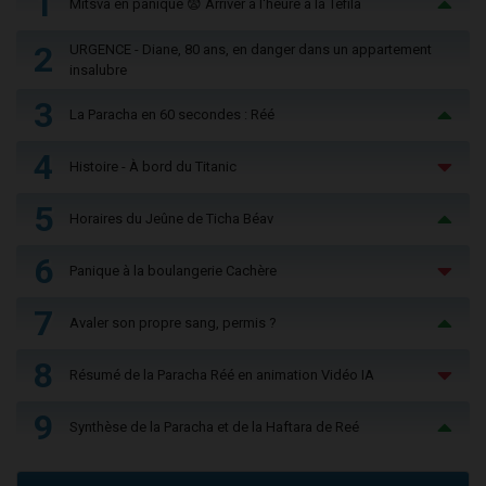
1
Mitsva en panique 😨 Arriver à l'heure à la Téfila
2
URGENCE - Diane, 80 ans, en danger dans un appartement
insalubre
3
La Paracha en 60 secondes : Réé
4
Histoire - À bord du Titanic
5
Horaires du Jeûne de Ticha Béav
6
Panique à la boulangerie Cachère
7
Avaler son propre sang, permis ?
8
Résumé de la Paracha Réé en animation Vidéo IA
9
Synthèse de la Paracha et de la Haftara de Reé