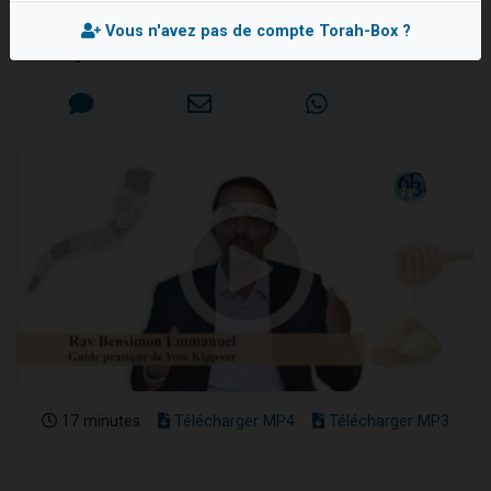
Rav Emmanuel BENSIMON
2 personnes viennent de nous rejoindre sur WhatsApp
Vous n'avez pas de compte Torah-Box ?
13 personnes viennent de demander une bénédiction
Mis en ligne le Lundi 10 Octobre 2016
Il reste 49 places pour étudier en groupe sur Zoom
12 nouvelles musiques dans Torah-Box Music
2 personnes viennent de nous rejoindre sur WhatsApp
17 minutes
Télécharger MP4
Télécharger MP3