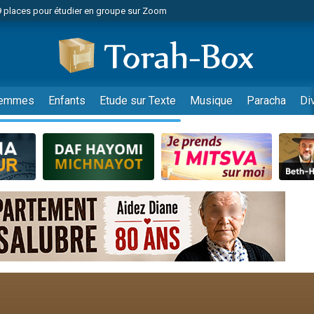
49 places pour étudier en groupe sur Zoom
nes viennent de faire un don pour Diane, 80 ans, dans un appartement insalu
viennent de nous rejoindre sur WhatsApp
viennent de nous rejoindre sur WhatsApp
es viennent de faire un don pour Reloger Rivka, 6 enfants, victime de violences
emmes
Enfants
Etude sur Texte
Musique
Paracha
Di
es viennent de faire un don pour 1 Journée de Vacances Pour les Enfants
 viennent de demander une bénédiction
viennent de nous rejoindre sur WhatsApp
49 places pour étudier en groupe sur Zoom
 donner son Maasser
viennent de nous rejoindre sur WhatsApp
viennent de nous rejoindre sur WhatsApp
de donner son Maasser
es viennent de faire un don pour 5 jours de vacances aux Orphelins
viennent de nous rejoindre sur WhatsApp