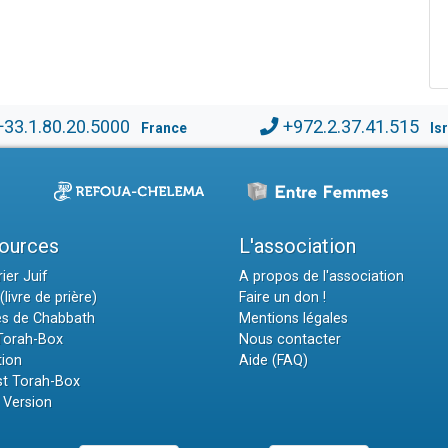
+33.1.80.20.5000
+972.2.37.41.515
France
Is
ources
L'association
ier Juif
A propos de l'association
(livre de prière)
Faire un don !
es de Chabbath
Mentions légales
 Torah-Box
Nous contacter
tion
Aide (FAQ)
t Torah-Box
 Version