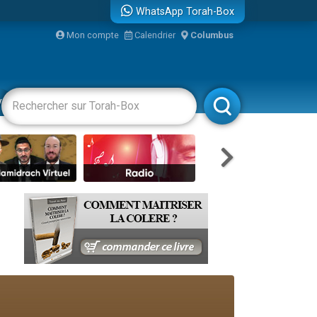
WhatsApp Torah-Box
bre
Mon compte
Calendrier
Columbus
...
vertissements
Livres
Rabbanim