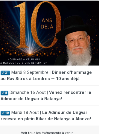
Mardi 8 Septembre |
Dinner d'hommage
J-31
au Rav Sitruk à Londres — 10 ans déjà
Dimanche 16 Août |
Venez rencontrer le
J-8
Admour de Ungvar à Natanya!
Mardi 18 Août |
Le Admour de Ungvar
J-10
recevra en plein Kikar de Natanya à Alonzo!
Voir tous les événements à venir