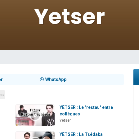
 viennent de demander une bénédiction
nnes viennent de faire un don pour Sauvez la jambe de Yohan
49 places pour étudier en groupe sur Zoom
lles musiques dans Torah-Box Music
 viennent de demander une bénédiction
er
WhatsApp
es
YÉTSER : Le "restau" entre
collègues
Yetser
YÉTSER : La Tsédaka