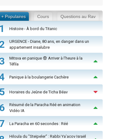
+ Populaires
Cours
Questions au Rav
1
Histoire - À bord du Titanic
2
URGENCE - Diane, 80 ans, en danger dans un
appartement insalubre
3
Mitsva en panique 😨 Arriver à l'heure à la
Téfila
4
Panique à la boulangerie Cachère
5
Horaires du Jeûne de Ticha Béav
6
Résumé de la Paracha Réé en animation
Vidéo IA
7
La Paracha en 60 secondes : Réé
Hiloula du "Steïpeler" : Rabbi Ya’acov Israël