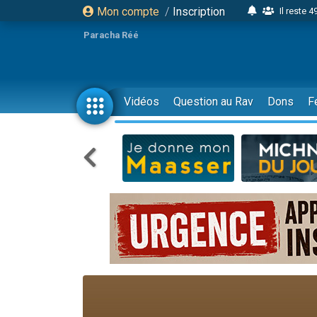
Mon compte
/
Inscription
Il reste 
16 person
Paracha Réé
2 personnes 
6 personnes 
4 personn
Vidéos
Question au Rav
Dons
F
2 personn
17 personnes
4 personnes 
Il reste 
Eva vient de
4 personnes 
3 personnes 
Odaya vient 
3 personn
2 personnes 