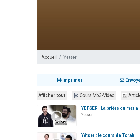
13 personnes
30 perso
Il reste 
12 nouve
29 personnes
Accueil
Yetser
Imprimer
Envoy
Afficher tout
Cours Mp3-Vidéo
Articl
YÉTSER : La prière du matin
Yetser
Yétser : le cours de Torah