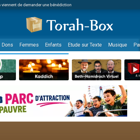
 viennent de demander une bénédiction
49 places pour étudier en groupe sur Zoom
nes viennent de faire un don pour Diane, 80 ans, dans un appartement insalu
 donner son Maasser
viennent de nous rejoindre sur WhatsApp
Dons
Femmes
Enfants
Etude sur Texte
Musique
Pa
viennent de nous rejoindre sur WhatsApp
de donner son Maasser
es viennent de faire un don pour 5 jours de vacances aux Orphelins
viennent de nous rejoindre sur WhatsApp
 viennent de demander une bénédiction
49 places pour étudier en groupe sur Zoom
nnes viennent de faire un don pour Sauvez la jambe de Yohan
lles musiques dans Torah-Box Music
viennent de nous rejoindre sur WhatsApp
viennent de nous rejoindre sur WhatsApp