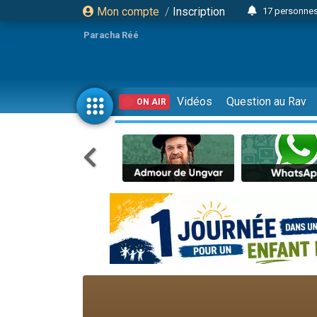
Mon compte
/
Inscription
17 personnes
Il reste 
Paracha Réé
23 person
Eva vient de
4 personnes 
Vidéos
Question au Rav
ON AIR
3 personnes 
Odaya vient 
3 personn
2 personnes 
13 personnes
Il reste 
30 perso
12 nouve
3 personnes 
2 personnes 