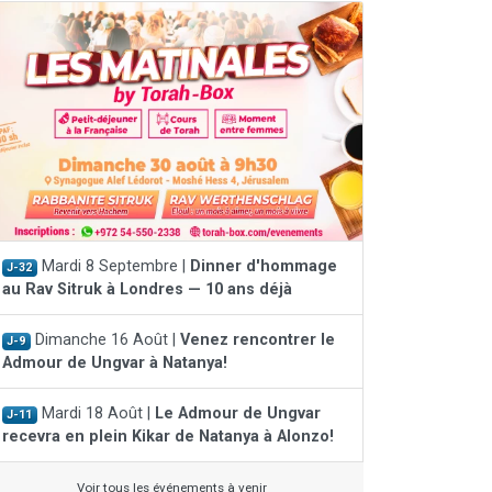
Mardi 8 Septembre |
Dinner d'hommage
J-32
au Rav Sitruk à Londres — 10 ans déjà
Dimanche 16 Août |
Venez rencontrer le
J-9
Admour de Ungvar à Natanya!
Mardi 18 Août |
Le Admour de Ungvar
J-11
recevra en plein Kikar de Natanya à Alonzo!
Voir tous les événements à venir