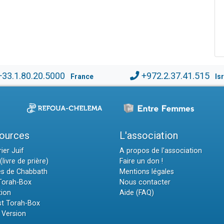
+33.1.80.20.5000
+972.2.37.41.515
France
Is
ources
L'association
ier Juif
A propos de l'association
(livre de prière)
Faire un don !
es de Chabbath
Mentions légales
 Torah-Box
Nous contacter
tion
Aide (FAQ)
t Torah-Box
 Version