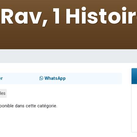
viennent de nous rejoindre sur WhatsApp
les musiques dans Torah-Box Music
es viennent de faire un don pour Tsédaka : pauvres d'Israel
sion radio : Visions de grandeur n°104 : Le Chabbath et le Birkat Hamazone à 
viennent de nous rejoindre sur WhatsApp
er
WhatsApp
les
ponible dans cette catégorie.