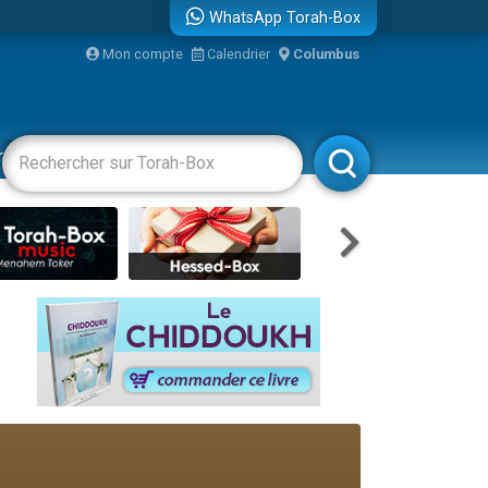
WhatsApp Torah-Box
Mon compte
Calendrier
Columbus
bre
racha
Divertissements
Livres
Rabbanim