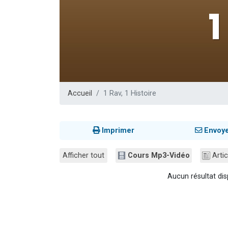
3 personnes 
2 nouvel
8 personn
Nouvelle émis
4 personnes 
Accueil
1 Rav, 1 Histoire
Imprimer
Envoy
Afficher tout
Cours Mp3-Vidéo
Artic
Aucun résultat dis