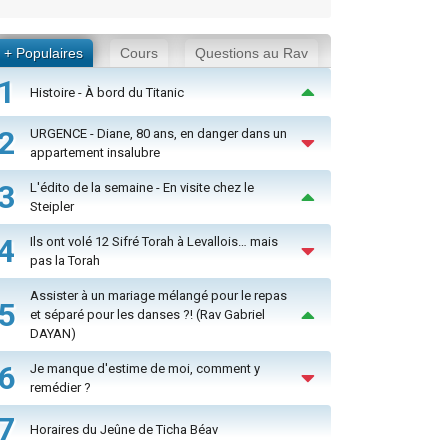
+ Populaires
Cours
Questions au Rav
1
Histoire - À bord du Titanic
2
URGENCE - Diane, 80 ans, en danger dans un
appartement insalubre
3
L'édito de la semaine - En visite chez le
Steipler
4
Ils ont volé 12 Sifré Torah à Levallois… mais
pas la Torah
Assister à un mariage mélangé pour le repas
5
et séparé pour les danses ?! (Rav Gabriel
DAYAN)
6
Je manque d'estime de moi, comment y
remédier ?
7
Horaires du Jeûne de Ticha Béav