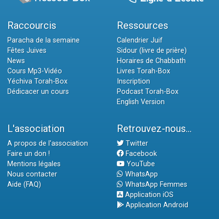
Raccourcis
Ressources
Paracha de la semaine
Calendrier Juif
Fêtes Juives
Sidour (livre de prière)
News
Horaires de Chabbath
Cours Mp3-Vidéo
Livres Torah-Box
Yéchiva Torah-Box
Inscription
Dédicacer un cours
Podcast Torah-Box
English Version
L'association
Retrouvez-nous...
A propos de l'association
Twitter
Faire un don !
Facebook
Mentions légales
YouTube
Nous contacter
WhatsApp
Aide (FAQ)
WhatsApp Femmes
Application iOS
Application Android