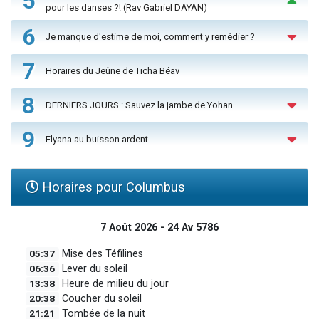
5
pour les danses ?! (Rav Gabriel DAYAN)
6
Je manque d'estime de moi, comment y remédier ?
7
Horaires du Jeûne de Ticha Béav
8
DERNIERS JOURS : Sauvez la jambe de Yohan
9
Elyana au buisson ardent
Horaires pour Columbus
7 Août 2026 - 24 Av 5786
05:37
Mise des Téfilines
06:36
Lever du soleil
13:38
Heure de milieu du jour
20:38
Coucher du soleil
21:21
Tombée de la nuit