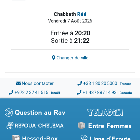
Chabbath
Réé
Vendredi 7 Août 2026
Entrée à
20:20
Sortie à
21:22
Changer de ville
Nous contacter
+33.1.80.20.5000
France
+972.2.37.41.515
+1.437.887.14.93
Israël
Canada