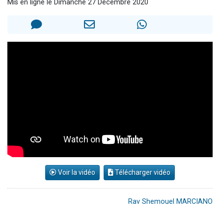
Mis en ligne le Dimanche 27 Décembre 2020
3 personnes viennent de nous rejoindre sur WhatsApp
2 nouvelles musiques dans Torah-Box Music
8 personnes viennent de faire un don pour Tsédaka : pauvres d'Israel
Nouvelle émission radio : Visions de grandeur n°104 : Le Chabbath et le Birkat Hamazone à travers le temps
4 personnes viennent de nous rejoindre sur WhatsApp
Voir la vidéo
Télécharger vidéo
Rav Shemouel MARCIANO