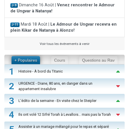
Dimanche 16 Août |
Venez rencontrer le Admour
J-9
de Ungvar à Natanya!
Mardi 18 Août |
Le Admour de Ungvar recevra en
J-11
plein Kikar de Natanya à Alonzo!
Voir tous les événements à venir
+ Populaires
Cours
Questions au Rav
1
Histoire - À bord du Titanic
2
URGENCE - Diane, 80 ans, en danger dans un
appartement insalubre
3
L'édito de la semaine - En visite chez le Steipler
4
Ils ont volé 12 Sifré Torah à Levallois… mais pas la Torah
Assister à un mariage mélangé pour le repas et séparé