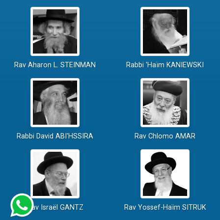
Rav Aharon L. STEINMAN
Rabbi 'Haïm KANIEWSKI
Rabbi David ABI'HSSIRA
Rav Chlomo AMAR
Rav Israël GANTZ
Rav Yossef-Haïm SITRUK