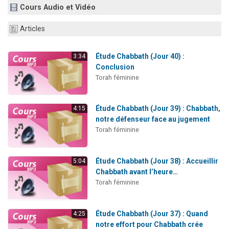
Cours Audio et Vidéo
3 personnes viennent de nous rejoindre sur WhatsApp
2 nouvelles musiques dans Torah-Box Music
Articles
8 personnes viennent de faire un don pour Tsédaka : pauvres d'Israel
Nouvelle émission radio : Visions de grandeur n°104 : Le Chabbath et le Birkat Hamazone à travers le temps
Étude Chabbath (Jour 40) :
3:34
Conclusion
4 personnes viennent de nous rejoindre sur WhatsApp
Torah féminine
Étude Chabbath (Jour 39) : Chabbath,
4:15
notre défenseur face au jugement
Torah féminine
Étude Chabbath (Jour 38) : Accueillir
5:04
Chabbath avant l’heure…
Torah féminine
Étude Chabbath (Jour 37) : Quand
4:25
notre effort pour Chabbath crée