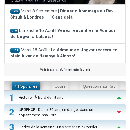
Mardi 8 Septembre |
Dinner d'hommage au Rav
J-32
Sitruk à Londres — 10 ans déjà
Dimanche 16 Août |
Venez rencontrer le Admour
J-9
de Ungvar à Natanya!
Mardi 18 Août |
Le Admour de Ungvar recevra en
J-11
plein Kikar de Natanya à Alonzo!
Voir tous les événements à venir
+ Populaires
Cours
Questions au Rav
1
Histoire - À bord du Titanic
2
URGENCE - Diane, 80 ans, en danger dans un
appartement insalubre
3
L'édito de la semaine - En visite chez le Steipler