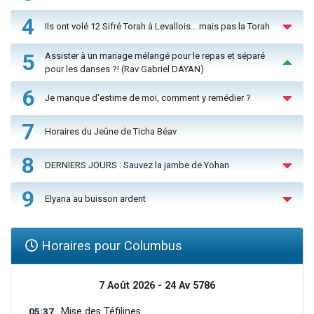
4
Ils ont volé 12 Sifré Torah à Levallois… mais pas la Torah
5
Assister à un mariage mélangé pour le repas et séparé
pour les danses ?! (Rav Gabriel DAYAN)
6
Je manque d'estime de moi, comment y remédier ?
7
Horaires du Jeûne de Ticha Béav
8
DERNIERS JOURS : Sauvez la jambe de Yohan
9
Elyana au buisson ardent
Horaires pour Columbus
7 Août 2026 - 24 Av 5786
05:37
Mise des Téfilines