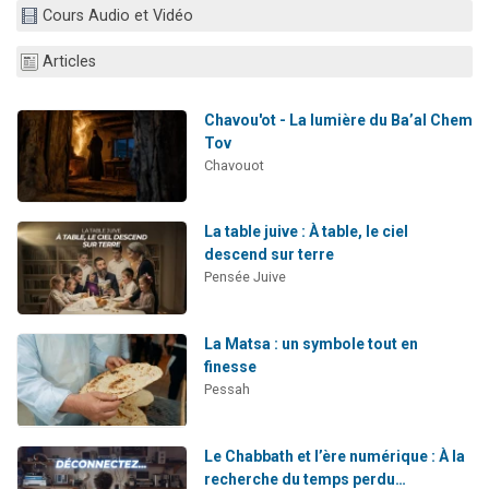
Cours Audio et Vidéo
3 personnes viennent de nous rejoindre sur WhatsApp
2 nouvelles musiques dans Torah-Box Music
Articles
8 personnes viennent de faire un don pour Tsédaka : pauvres d'Israel
Nouvelle émission radio : Visions de grandeur n°104 : Le Chabbath et le Birkat Hamazone à travers le temps
Chavou'ot - La lumière du Ba’al Chem
Tov
4 personnes viennent de nous rejoindre sur WhatsApp
Chavouot
La table juive : À table, le ciel
descend sur terre
Pensée Juive
La Matsa : un symbole tout en
finesse
Pessah
Le Chabbath et l’ère numérique : À la
recherche du temps perdu…