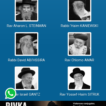
Rav Aharon L. STEINMAN
Rabbi 'Haïm KANIEWSKI
Rabbi David ABI'HSSIRA
Rav Chlomo AMAR
Rav Israël GANTZ
Rav Yossef-Haïm SITRUK