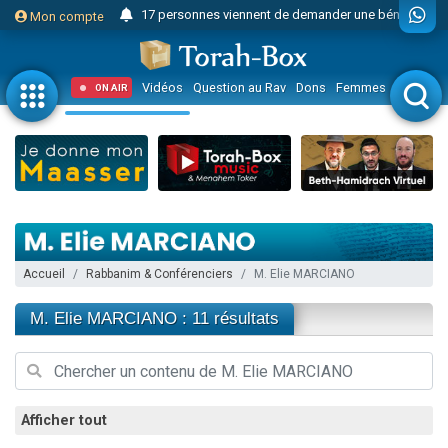
17 personnes viennent de demander une bénédiction
Mon compte
Il reste 49 places pour étudier en groupe sur Zoom
23 personnes viennent de faire un don pour Diane, 80 ans, dans un appartement insalubre
Vidéos
Question au Rav
Dons
Femmes
Enfants
ON AIR
Eva vient de donner son Maasser
4 personnes viennent de nous rejoindre sur WhatsApp
3 personnes viennent de nous rejoindre sur WhatsApp
Odaya vient de donner son Maasser
3 personnes viennent de faire un don pour 5 jours de vacances aux Orphelins
2 personnes viennent de nous rejoindre sur WhatsApp
Accueil
Rabbanim & Conférenciers
M. Elie MARCIANO
13 personnes viennent de demander une bénédiction
Il reste 49 places pour étudier en groupe sur Zoom
M. Elie MARCIANO : 11 résultats
30 personnes viennent de faire un don pour Sauvez la jambe de Yohan
12 nouvelles musiques dans Torah-Box Music
3 personnes viennent de nous rejoindre sur WhatsApp
Afficher tout
2 personnes viennent de nous rejoindre sur WhatsApp