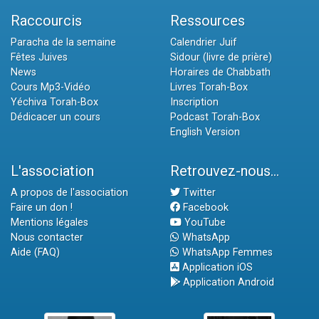
Raccourcis
Ressources
Paracha de la semaine
Calendrier Juif
Fêtes Juives
Sidour (livre de prière)
News
Horaires de Chabbath
Cours Mp3-Vidéo
Livres Torah-Box
Yéchiva Torah-Box
Inscription
Dédicacer un cours
Podcast Torah-Box
English Version
L'association
Retrouvez-nous...
A propos de l'association
Twitter
Faire un don !
Facebook
Mentions légales
YouTube
Nous contacter
WhatsApp
Aide (FAQ)
WhatsApp Femmes
Application iOS
Application Android