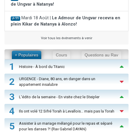
de Ungvar à Natanya!
Mardi 18 Août |
Le Admour de Ungvar recevra en
J-11
plein Kikar de Natanya à Alonzo!
Voir tous les événements à venir
+ Populaires
Cours
Questions au Rav
1
Histoire - À bord du Titanic
2
URGENCE - Diane, 80 ans, en danger dans un
appartement insalubre
3
L'édito de la semaine - En visite chez le Steipler
4
Ils ont volé 12 Sifré Torah à Levallois… mais pas la Torah
5
Assister à un mariage mélangé pour le repas et séparé
pour les danses ?! (Rav Gabriel DAYAN)