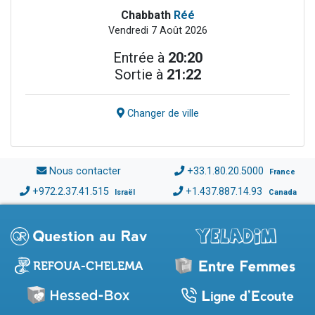
Chabbath
Réé
Vendredi 7 Août 2026
Entrée à
20:20
Sortie à
21:22
Changer de ville
Nous contacter
+33.1.80.20.5000
France
+972.2.37.41.515
+1.437.887.14.93
Israël
Canada