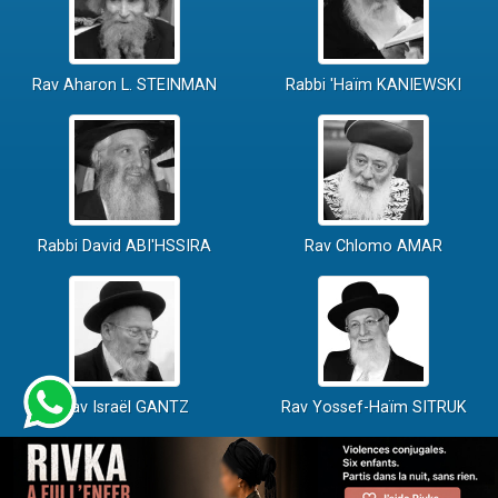
Rav Aharon L. STEINMAN
Rabbi 'Haïm KANIEWSKI
Rabbi David ABI'HSSIRA
Rav Chlomo AMAR
Rav Israël GANTZ
Rav Yossef-Haïm SITRUK