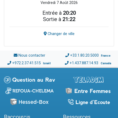
Vendredi 7 Août 2026
Entrée à
20:20
Sortie à
21:22
Changer de ville
Nous contacter
+33.1.80.20.5000
France
+972.2.37.41.515
+1.437.887.14.93
Israël
Canada
Raccourcis
Ressources