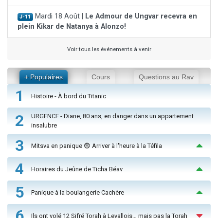
Mardi 18 Août |
Le Admour de Ungvar recevra en
J-11
plein Kikar de Natanya à Alonzo!
Voir tous les événements à venir
+ Populaires
Cours
Questions au Rav
1
Histoire - À bord du Titanic
2
URGENCE - Diane, 80 ans, en danger dans un appartement
insalubre
3
Mitsva en panique 😨 Arriver à l'heure à la Téfila
4
Horaires du Jeûne de Ticha Béav
5
Panique à la boulangerie Cachère
6
Ils ont volé 12 Sifré Torah à Levallois… mais pas la Torah