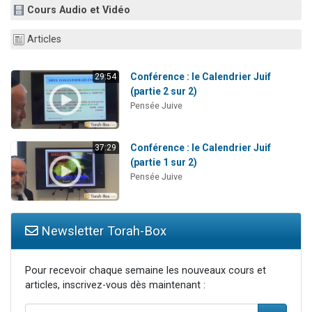
Cours Audio et Vidéo
Il reste 49 places pour étudier en groupe sur Zoom
12 nouvelles musiques dans Torah-Box Music
Articles
3 personnes viennent de nous rejoindre sur WhatsApp
2 personnes viennent de nous rejoindre sur WhatsApp
Conférence : le Calendrier Juif
29:54
(partie 2 sur 2)
2 personnes viennent de nous rejoindre sur WhatsApp
Pensée Juive
Conférence : le Calendrier Juif
37:29
(partie 1 sur 2)
Pensée Juive
Newsletter Torah-Box
Pour recevoir chaque semaine les nouveaux cours et
articles, inscrivez-vous dès maintenant :