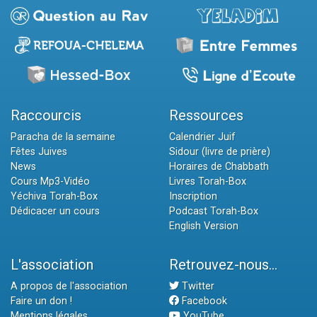
Raccourcis
Ressources
Paracha de la semaine
Calendrier Juif
Fêtes Juives
Sidour (livre de prière)
News
Horaires de Chabbath
Cours Mp3-Vidéo
Livres Torah-Box
Yéchiva Torah-Box
Inscription
Dédicacer un cours
Podcast Torah-Box
English Version
L'association
Retrouvez-nous...
A propos de l'association
Twitter
Faire un don !
Facebook
Mentions légales
YouTube