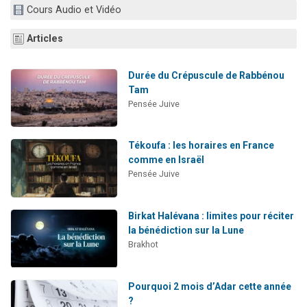
Cours Audio et Vidéo
13 personnes viennent de demander une bénédiction
30 personnes viennent de faire un don pour Sauvez la jambe de Yohan
Articles
Il reste 49 places pour étudier en groupe sur Zoom
12 nouvelles musiques dans Torah-Box Music
Durée du Crépuscule de Rabbénou
Tam
29 personnes viennent de demander une bénédiction
Pensée Juive
Tékoufa : les horaires en France
comme en Israël
Pensée Juive
Birkat Halévana : limites pour réciter
la bénédiction sur la Lune
Brakhot
Pourquoi 2 mois d’Adar cette année
?