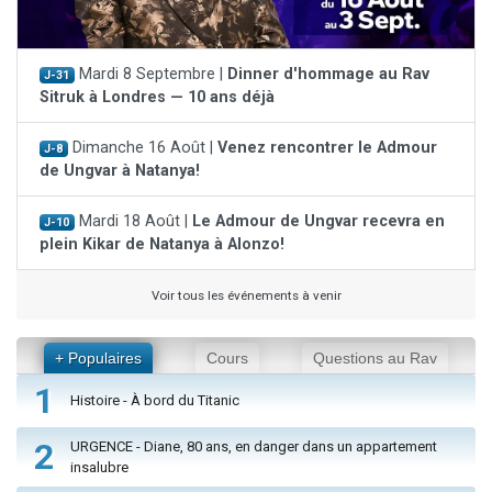
Mardi 8 Septembre |
Dinner d'hommage au Rav
J-31
Sitruk à Londres — 10 ans déjà
Dimanche 16 Août |
Venez rencontrer le Admour
J-8
de Ungvar à Natanya!
Mardi 18 Août |
Le Admour de Ungvar recevra en
J-10
plein Kikar de Natanya à Alonzo!
Voir tous les événements à venir
+ Populaires
Cours
Questions au Rav
1
Histoire - À bord du Titanic
2
URGENCE - Diane, 80 ans, en danger dans un appartement
insalubre