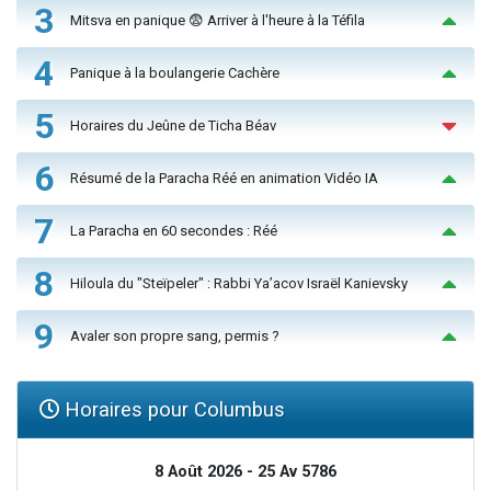
3
Mitsva en panique 😨 Arriver à l'heure à la Téfila
4
Panique à la boulangerie Cachère
5
Horaires du Jeûne de Ticha Béav
6
Résumé de la Paracha Réé en animation Vidéo IA
7
La Paracha en 60 secondes : Réé
8
Hiloula du "Steïpeler" : Rabbi Ya’acov Israël Kanievsky
9
Avaler son propre sang, permis ?
Horaires pour Columbus
8 Août 2026 - 25 Av 5786