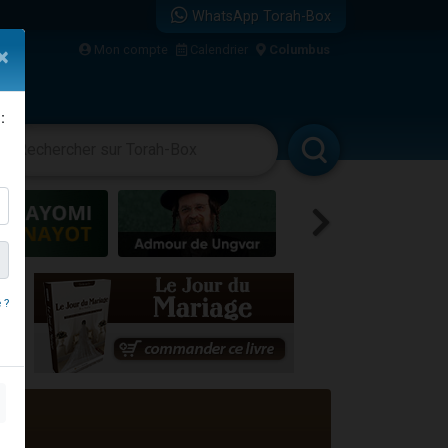
WhatsApp Torah-Box
...
Mon compte
Calendrier
Columbus
×
:
vertissements
Livres
Rabbanim
bre
 ?