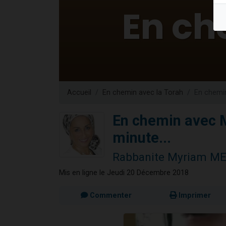
Il reste 
12 nouve
3 personnes 
2 personnes 
2 personnes 
Accueil
En chemin avec la Torah
En chemin
En chemin avec 
minute...
Rabbanite Myriam M
Mis en ligne le Jeudi 20 Décembre 2018
Commenter
Imprimer