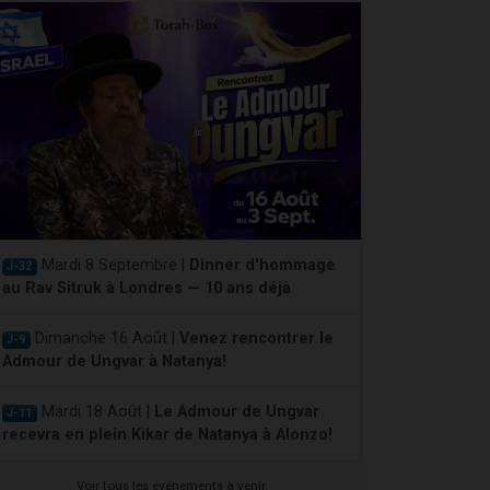
Mardi 8 Septembre |
Dinner d'hommage
J-32
au Rav Sitruk à Londres — 10 ans déjà
Dimanche 16 Août |
Venez rencontrer le
J-9
Admour de Ungvar à Natanya!
Mardi 18 Août |
Le Admour de Ungvar
J-11
recevra en plein Kikar de Natanya à Alonzo!
Voir tous les événements à venir