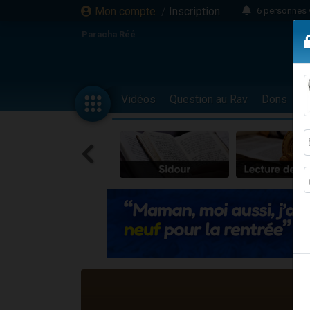
Mon compte
/
Inscription
6 personnes 
4 personn
Paracha Réé
2 personn
17 personnes
4 personnes 
Vidéos
Question au Rav
Dons
F
Il reste 
23 person
Eva vient de
4 personnes 
3 personnes 
3 personn
Odaya vient 
13 personnes
2 personnes 
30 perso