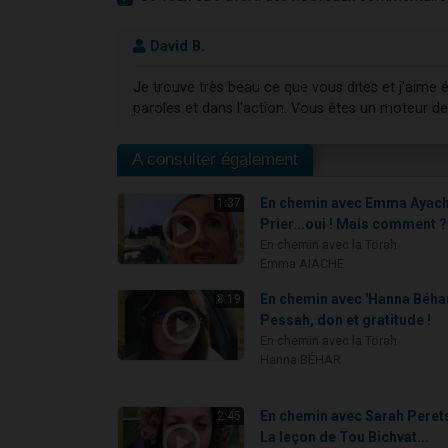
David B.
Je trouve très beau ce que vous dites et j'aime
paroles et dans l'action. Vous êtes un moteur de
A consulter également
En chemin avec Emma Ayach
1:37
Prier...oui ! Mais comment ?
En chemin avec la Torah
Emma AIACHE
En chemin avec 'Hanna Béhar
8:19
Pessah, don et gratitude !
En chemin avec la Torah
Hanna BÉHAR
En chemin avec Sarah Perets
2:45
La leçon de Tou Bichvat...