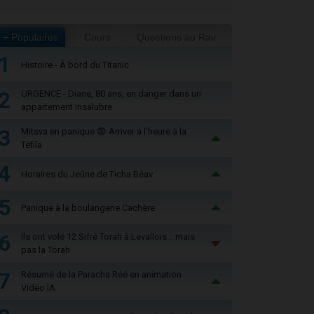
+ Populaires
Cours
Questions au Rav
1
Histoire - À bord du Titanic
2
URGENCE - Diane, 80 ans, en danger dans un
appartement insalubre
3
Mitsva en panique 😨 Arriver à l'heure à la
Téfila
4
Horaires du Jeûne de Ticha Béav
5
Panique à la boulangerie Cachère
6
Ils ont volé 12 Sifré Torah à Levallois… mais
pas la Torah
7
Résumé de la Paracha Réé en animation
Vidéo IA