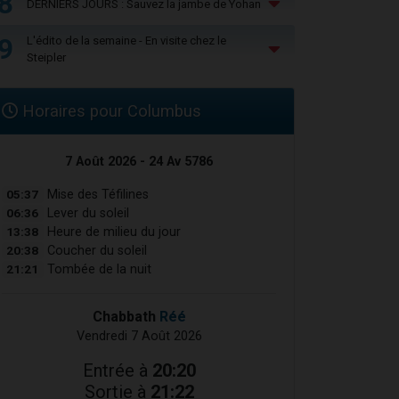
8
DERNIERS JOURS : Sauvez la jambe de Yohan
9
L'édito de la semaine - En visite chez le
Steipler
Horaires pour Columbus
7 Août 2026 - 24 Av 5786
05:37
Mise des Téfilines
06:36
Lever du soleil
13:38
Heure de milieu du jour
20:38
Coucher du soleil
21:21
Tombée de la nuit
Chabbath
Réé
Vendredi 7 Août 2026
Entrée à
20:20
Sortie à
21:22