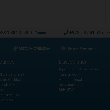
+33.1.80.20.5000
+972.2.37.41.515
France
Is
ources
L'association
ier Juif
A propos de l'association
(livre de prière)
Faire un don !
es de Chabbath
Mentions légales
 Torah-Box
Nous contacter
tion
Aide (FAQ)
t Torah-Box
 Version