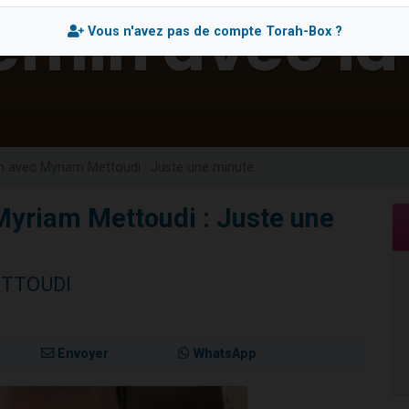
49 places pour étudier en groupe sur Zoom
Vous n'avez pas de compte Torah-Box ?
lles musiques dans Torah-Box Music
viennent de nous rejoindre sur WhatsApp
viennent de nous rejoindre sur WhatsApp
viennent de nous rejoindre sur WhatsApp
 avec Myriam Mettoudi : Juste une minute...
Myriam Mettoudi : Juste une
ETTOUDI
Envoyer
WhatsApp