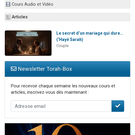
Cours Audio et Vidéo
Dovan vient de donner son Maasser
2 personnes viennent de nous rejoindre sur WhatsApp
Articles
2 personnes viennent de nous rejoindre sur WhatsApp
Malgorzata vient de donner son Maasser
Le secret d’un mariage qui dure…
(‘Hayé Sarah)
3 personnes viennent de nous rejoindre sur WhatsApp
Couple
Newsletter Torah-Box
Pour recevoir chaque semaine les nouveaux cours et
articles, inscrivez-vous dès maintenant :