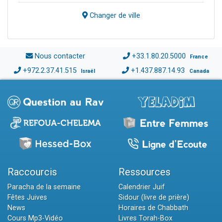
Changer de ville
Nous contacter
+33.1.80.20.5000
France
+972.2.37.41.515
+1.437.887.14.93
Israël
Canada
Raccourcis
Ressources
Paracha de la semaine
Calendrier Juif
Fêtes Juives
Sidour (livre de prière)
News
Horaires de Chabbath
Cours Mp3-Vidéo
Livres Torah-Box