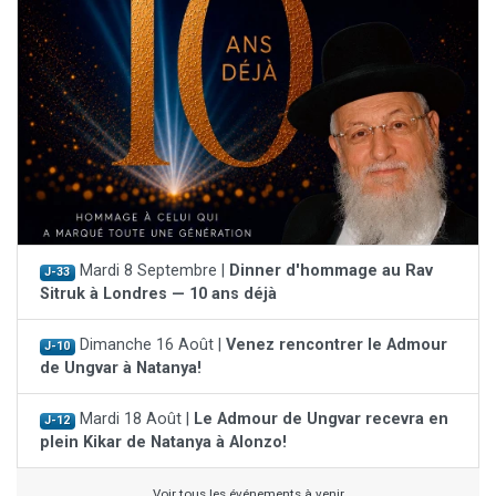
Mardi 8 Septembre |
Dinner d'hommage au Rav
J-33
Sitruk à Londres — 10 ans déjà
Dimanche 16 Août |
Venez rencontrer le Admour
J-10
de Ungvar à Natanya!
Mardi 18 Août |
Le Admour de Ungvar recevra en
J-12
plein Kikar de Natanya à Alonzo!
Voir tous les événements à venir