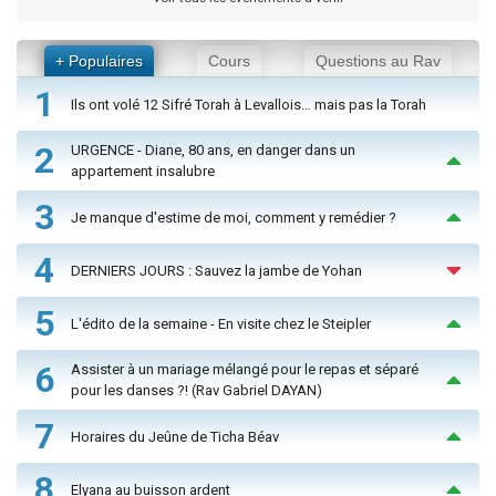
+ Populaires
Cours
Questions au Rav
1
Ils ont volé 12 Sifré Torah à Levallois… mais pas la Torah
2
URGENCE - Diane, 80 ans, en danger dans un
appartement insalubre
3
Je manque d'estime de moi, comment y remédier ?
4
DERNIERS JOURS : Sauvez la jambe de Yohan
5
L'édito de la semaine - En visite chez le Steipler
6
Assister à un mariage mélangé pour le repas et séparé
pour les danses ?! (Rav Gabriel DAYAN)
7
Horaires du Jeûne de Ticha Béav
8
Elyana au buisson ardent