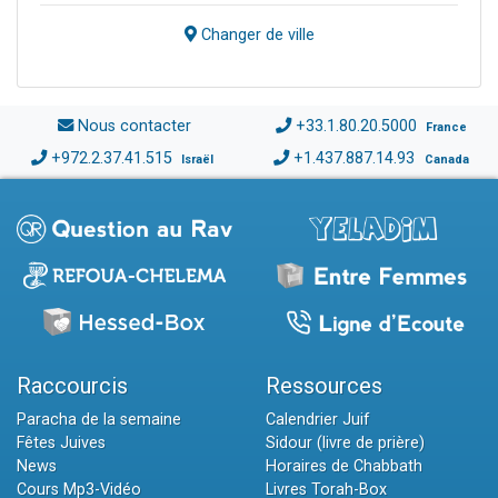
Changer de ville
Nous contacter
+33.1.80.20.5000
France
+972.2.37.41.515
+1.437.887.14.93
Israël
Canada
Raccourcis
Ressources
Paracha de la semaine
Calendrier Juif
Fêtes Juives
Sidour (livre de prière)
News
Horaires de Chabbath
Cours Mp3-Vidéo
Livres Torah-Box