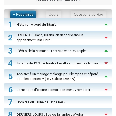
+ Populaires
Cours
Questions au Rav
1
Histoire - À bord du Titanic
2
URGENCE - Diane, 80 ans, en danger dans un
appartement insalubre
3
L'édito de la semaine - En visite chez le Steipler
4
Ils ont volé 12 Sifré Torah à Levallois… mais pas la Torah
5
Assister à un mariage mélangé pour le repas et séparé
pour les danses ?! (Rav Gabriel DAYAN)
6
Je manque d'estime de moi, comment y remédier ?
7
Horaires du Jeûne de Ticha Béav
8
DERNIERS JOURS : Sauvez la jambe de Yohan