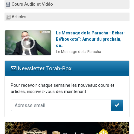
Cours Audio et Vidéo
Nouvelle émission radio : Visions de grandeur n°104 : Le Chabbath et le Birkat Hamazone à travers le temps
61 personnes viennent de demander une bénédiction
Articles
Ariel vient de donner son Maasser
Il reste 49 places pour étudier en groupe sur Zoom
Le Message de la Paracha - Béhar-
Bé'houkotaï : Amour du prochain,
Eva vient de donner son Maasser
de...
Le Message de la Paracha
Newsletter Torah-Box
Pour recevoir chaque semaine les nouveaux cours et
articles, inscrivez-vous dès maintenant :