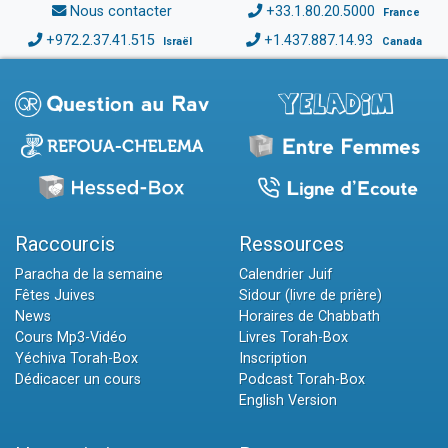
Nous contacter
+33.1.80.20.5000
France
+972.2.37.41.515
+1.437.887.14.93
Israël
Canada
Raccourcis
Ressources
Paracha de la semaine
Calendrier Juif
Fêtes Juives
Sidour (livre de prière)
News
Horaires de Chabbath
Cours Mp3-Vidéo
Livres Torah-Box
Yéchiva Torah-Box
Inscription
Dédicacer un cours
Podcast Torah-Box
English Version