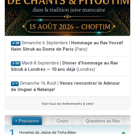
Dimanche 6 Septembre |
Hommage au Rav Yossef
J-28
Haim Sitruk au Dome de Paris
(Paris)
Mardi 8 Septembre |
Dinner d'hommage au Rav
J-30
Sitruk à Londres — 10 ans déjà
(Londres)
Dimanche 16 Août |
Venez rencontrer le Admour
J-7
de Ungvar à Natanya!
Voir tous les événements à venir
+ Populaires
Cours
Questions au Rav
1
Horaires du Jeûne de Ticha Béav