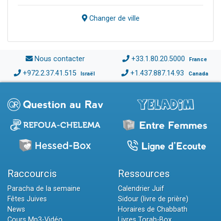
Changer de ville
Nous contacter
+33.1.80.20.5000
France
+972.2.37.41.515
+1.437.887.14.93
Israël
Canada
Raccourcis
Ressources
Paracha de la semaine
Calendrier Juif
Fêtes Juives
Sidour (livre de prière)
News
Horaires de Chabbath
Cours Mp3-Vidéo
Livres Torah-Box