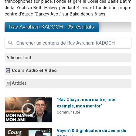
francophones sur place. Fonde et gère le Collel des Baalé Batim
2 personnes viennent de nous rejoindre sur WhatsApp
de la Yéchiva Beth Halevy pendant 4 ans et fonde son propre
centre d'étude “Darkey Avot“ sur Baka depuis 6 ans.
13 personnes viennent de demander une bénédiction
Il reste 49 places pour étudier en groupe sur Zoom
Rav Avraham KADOCH : 95 résultats
12 nouvelles musiques dans Torah-Box Music
2 personnes viennent de nous rejoindre sur WhatsApp
Afficher tout
Cours Audio et Vidéo
Articles
"Rav Chaya : mon maître, mon
exemple, mon mentor"
Communauté
Vayéh'i & Signification du Jeûne du
52:46