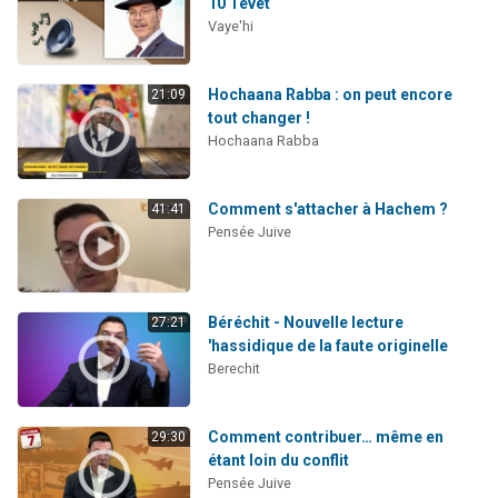
10 Tévet
Vaye'hi
Hochaana Rabba : on peut encore
21:09
tout changer !
Hochaana Rabba
Comment s'attacher à Hachem ?
41:41
Pensée Juive
Béréchit - Nouvelle lecture
27:21
'hassidique de la faute originelle
Berechit
Comment contribuer… même en
29:30
étant loin du conflit
Pensée Juive