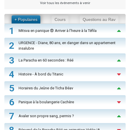
Voir tous les événements à venir
+ Populaires
Cours
Questions au Rav
1
Mitsva en panique 😨 Arriver à l'heure à la Téfila
2
URGENCE - Diane, 80 ans, en danger dans un appartement
insalubre
3
La Paracha en 60 secondes : Réé
4
Histoire - À bord du Titanic
5
Horaires du Jeûne de Ticha Béav
6
Panique à la boulangerie Cachère
7
Avaler son propre sang, permis ?
8
Résumé de la Paracha Réé en animation Vidéo IA