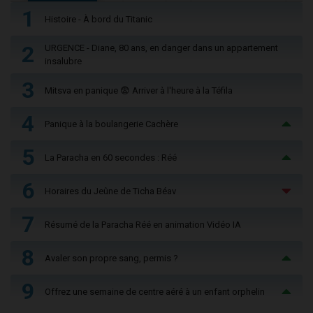
1
Histoire - À bord du Titanic
2
URGENCE - Diane, 80 ans, en danger dans un appartement
insalubre
3
Mitsva en panique 😨 Arriver à l'heure à la Téfila
4
Panique à la boulangerie Cachère
5
La Paracha en 60 secondes : Réé
6
Horaires du Jeûne de Ticha Béav
7
Résumé de la Paracha Réé en animation Vidéo IA
8
Avaler son propre sang, permis ?
9
Offrez une semaine de centre aéré à un enfant orphelin