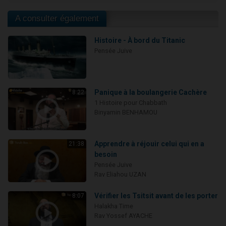
A consulter également
Histoire - À bord du Titanic
Pensée Juive
Panique à la boulangerie Cachère
8:22
1 Histoire pour Chabbath
Binyamin BENHAMOU
Apprendre à réjouir celui qui en a
21:38
besoin
Pensée Juive
Rav Eliahou UZAN
Vérifier les Tsitsit avant de les porter
8:07
Halakha Time
Rav Yossef AYACHE