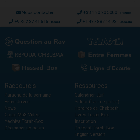
Nous contacter
+33.1.80.20.5000
France
+972.2.37.41.515
+1.437.887.14.93
Israël
Canada
Raccourcis
Ressources
Paracha de la semaine
Calendrier Juif
Fêtes Juives
Sidour (livre de prière)
News
Horaires de Chabbath
Cours Mp3-Vidéo
Livres Torah-Box
Yéchiva Torah-Box
Inscription
Dédicacer un cours
Podcast Torah-Box
English Version