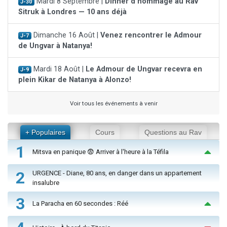
Mardi 8 Septembre |
Dinner d'hommage au Rav
J-30
Sitruk à Londres — 10 ans déjà
Dimanche 16 Août |
Venez rencontrer le Admour
J-7
de Ungvar à Natanya!
Mardi 18 Août |
Le Admour de Ungvar recevra en
J-9
plein Kikar de Natanya à Alonzo!
Voir tous les événements à venir
+ Populaires
Cours
Questions au Rav
1
Mitsva en panique 😨 Arriver à l'heure à la Téfila
2
URGENCE - Diane, 80 ans, en danger dans un appartement
insalubre
3
La Paracha en 60 secondes : Réé