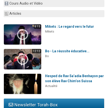
Cours Audio et Vidéo
2 personnes viennent de nous rejoindre sur WhatsApp
13 personnes viennent de demander une bénédiction
Articles
Il reste 49 places pour étudier en groupe sur Zoom
12 nouvelles musiques dans Torah-Box Music
Mikets : Le regard vers le futur
8:13
Mikets
2 personnes viennent de nous rejoindre sur WhatsApp
Bo - La réussite éducative...
12:12
Bo
Hesped de Rav Sa’adia Benhayon par
son élève Rav Chim’on Suissa
Actualité
Newsletter Torah-Box