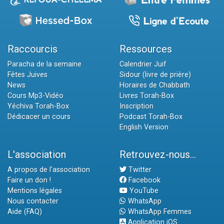
Raccourcis
Ressources
Paracha de la semaine
Calendrier Juif
Fêtes Juives
Sidour (livre de prière)
News
Horaires de Chabbath
Cours Mp3-Vidéo
Livres Torah-Box
Yéchiva Torah-Box
Inscription
Dédicacer un cours
Podcast Torah-Box
English Version
L'association
Retrouvez-nous...
A propos de l'association
Twitter
Faire un don !
Facebook
Mentions légales
YouTube
Nous contacter
WhatsApp
Aide (FAQ)
WhatsApp Femmes
Application iOS