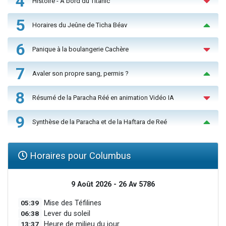
4
Histoire - À bord du Titanic
5
Horaires du Jeûne de Ticha Béav
6
Panique à la boulangerie Cachère
7
Avaler son propre sang, permis ?
8
Résumé de la Paracha Réé en animation Vidéo IA
9
Synthèse de la Paracha et de la Haftara de Reé
Horaires pour Columbus
9 Août 2026 - 26 Av 5786
05:39
Mise des Téfilines
06:38
Lever du soleil
13:37
Heure de milieu du jour