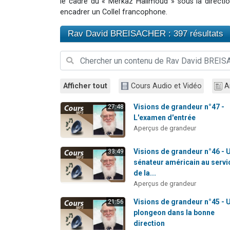
le cadre du « Merkaz Halimoud » sous la directio
encadrer un Collel francophone.
Rav David BREISACHER : 397 résultats
Afficher tout
Cours Audio et Vidéo
A
Visions de grandeur n°47 -
27:48
L'examen d'entrée
Aperçus de grandeur
Visions de grandeur n°46 - 
33:49
sénateur américain au servi
de la...
Aperçus de grandeur
Visions de grandeur n°45 - 
21:56
plongeon dans la bonne
direction