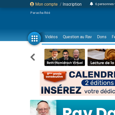
Mon compte
/
Inscription
6 personnes 
4 personn
Paracha Réé
2 personn
17 personnes
4 personnes 
Vidéos
Question au Rav
Dons
F
Il reste 
23 person
Eva vient de
4 personnes 
3 personnes 
3 personn
Odaya vient 
13 personnes
2 personnes 
30 perso