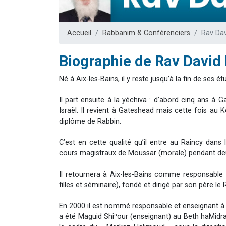
Il reste 
12 nouve
Accueil
Rabbanim & Conférenciers
Rav Da
3 personnes 
2 personnes 
Biographie de Rav Davi
2 personnes 
Né à Aix-les-Bains, il y reste jusqu’à la fin de ses 
Il part ensuite à la yéchiva : d’abord cinq ans à 
Israël. Il revient à Gateshead mais cette fois au 
diplôme de Rabbin.
C’est en cette qualité qu’il entre au Raincy dans
cours magistraux de Moussar (morale) pendant de
Il retournera à Aix-les-Bains comme responsable
filles et séminaire), fondé et dirigé par son père
En 2000 il est nommé responsable et enseignant à l’
a été Maguid Shi³our (enseignant) au Beth haMidr