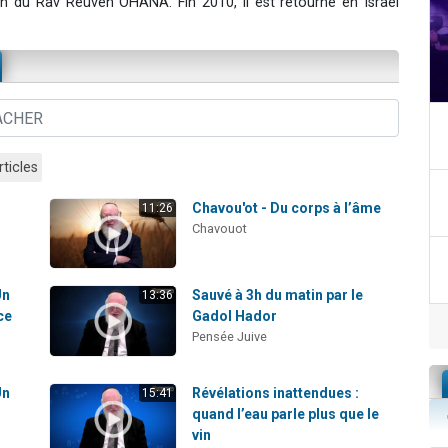
n du Rav Reüven OHANA. Fin 2010, il est retourné en Israël
rticles
Chavou'ot - Du corps à l’âme
11:26
Chavouot
Un
Sauvé à 3h du matin par le
13:36
ce
Gadol Hador
Pensée Juive
Un
Révélations inattendues :
15:41
quand l’eau parle plus que le
vin