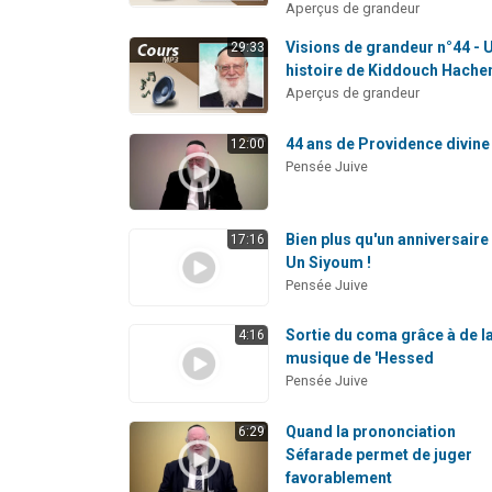
Aperçus de grandeur
Visions de grandeur n°44 - 
29:33
histoire de Kiddouch Hach
Aperçus de grandeur
44 ans de Providence divine
12:00
Pensée Juive
Bien plus qu'un anniversaire 
17:16
Un Siyoum !
Pensée Juive
Sortie du coma grâce à de l
4:16
musique de 'Hessed
Pensée Juive
Quand la prononciation
6:29
Séfarade permet de juger
favorablement