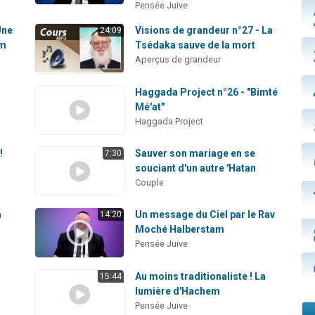
Pensée Juive
Une
Visions de grandeur n°27 - La
24:09
em
Tsédaka sauve de la mort
Aperçus de grandeur
Haggada Project n°26 - "Bimté
Mé'at"
Haggada Project
!
Sauver son mariage en se
7:30
souciant d'un autre 'Hatan
Couple
a
Un message du Ciel par le Rav
14:20
Moché Halberstam
Pensée Juive
Au moins traditionaliste ! La
15:44
lumière d'Hachem
Pensée Juive