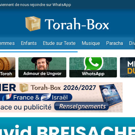
viennent de nous rejoindre sur WhatsApp
es viennent de faire un don pour Reloger Rivka, 6 enfants, victime de violences
es viennent de faire un don pour 1 Journée de Vacances Pour les Enfants
 viennent de demander une bénédiction
viennent de nous rejoindre sur WhatsApp
emmes
Enfants
Etude sur Texte
Musique
Paracha
Di
49 places pour étudier en groupe sur Zoom
nes viennent de faire un don pour Diane, 80 ans, dans un appartement insalu
 donner son Maasser
viennent de nous rejoindre sur WhatsApp
viennent de nous rejoindre sur WhatsApp
es viennent de faire un don pour 5 jours de vacances aux Orphelins
de donner son Maasser
 viennent de demander une bénédiction
viennent de nous rejoindre sur WhatsApp
nnes viennent de faire un don pour Sauvez la jambe de Yohan