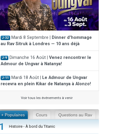
Mardi 8 Septembre |
Dinner d'hommage
J-32
au Rav Sitruk à Londres — 10 ans déjà
Dimanche 16 Août |
Venez rencontrer le
J-9
Admour de Ungvar à Natanya!
Mardi 18 Août |
Le Admour de Ungvar
J-11
recevra en plein Kikar de Natanya à Alonzo!
Voir tous les événements à venir
+ Populaires
Cours
Questions au Rav
1
Histoire - À bord du Titanic