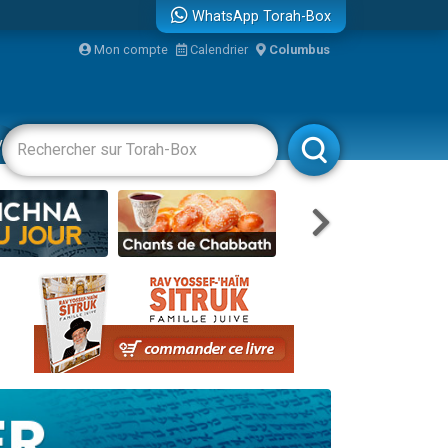
WhatsApp Torah-Box
...
Mon compte
Calendrier
Columbus
vertissements
Livres
Rabbanim
bre