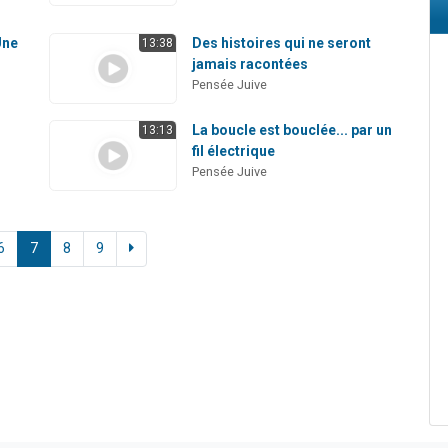
Une
Des histoires qui ne seront
13:38
jamais racontées
Pensée Juive
La boucle est bouclée... par un
13:13
fil électrique
Pensée Juive
6
7
8
9