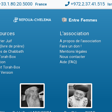
+33.1.80.20.5000
+972.2.37.41.515
France
Is
ources
L'association
ier Juif
A propos de l'association
(livre de prière)
Faire un don !
es de Chabbath
Mentions légales
 Torah-Box
Nous contacter
tion
Aide (FAQ)
t Torah-Box
 Version