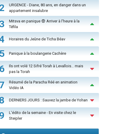
2
URGENCE - Diane, 80 ans, en danger dans un
appartement insalubre
3
Mitsva en panique 😨 Arriver à l'heure à la
Téfila
4
Horaires du Jeûne de Ticha Béav
5
Panique à la boulangerie Cachère
6
Ils ont volé 12 Sifré Torah à Levallois… mais
pas la Torah
7
Résumé de la Paracha Réé en animation
Vidéo IA
8
DERNIERS JOURS : Sauvez la jambe de Yohan
9
L'édito de la semaine - En visite chez le
Steipler