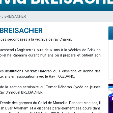
49 places pour étudier en groupe sur Zoom
lles musiques dans Torah-Box Music
vid BREISACHER
viennent de nous rejoindre sur WhatsApp
viennent de nous rejoindre sur WhatsApp
d BREISACHER
viennent de nous rejoindre sur WhatsApp
études secondaires à la yéchiva de rav Chajkin.
Gateshead (Angleterre), puis deux ans à la yéchiva de Brisk en
Kollel ha-Rabanim durant huit ans où il prépare et obtient son
 les institutions Merkaz Hatorah où il enseigne et donne des
ux ans en association avec le Rav TOLEDANO.
 de la section séminaire du Tomer Déborah (lycée de jeunes
 le Rav Shmouel BREISACHER.
école des garçons du Collel de Marseille. Pendant cinq ans, il
ash Dvar Avraham et a dispensé parallèlement ses cours dans