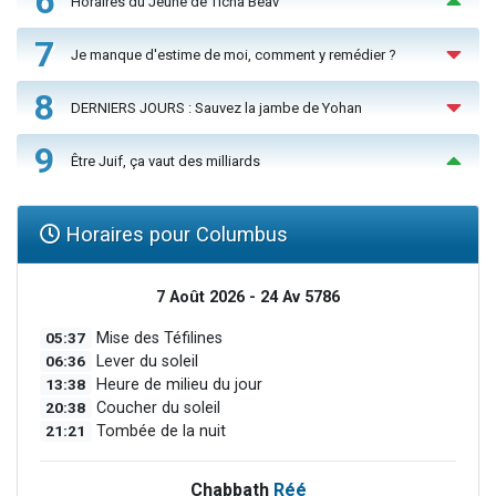
6
Horaires du Jeûne de Ticha Béav
7
Je manque d'estime de moi, comment y remédier ?
8
DERNIERS JOURS : Sauvez la jambe de Yohan
9
Être Juif, ça vaut des milliards
Horaires pour Columbus
7 Août 2026 - 24 Av 5786
05:37
Mise des Téfilines
06:36
Lever du soleil
13:38
Heure de milieu du jour
20:38
Coucher du soleil
21:21
Tombée de la nuit
Chabbath
Réé