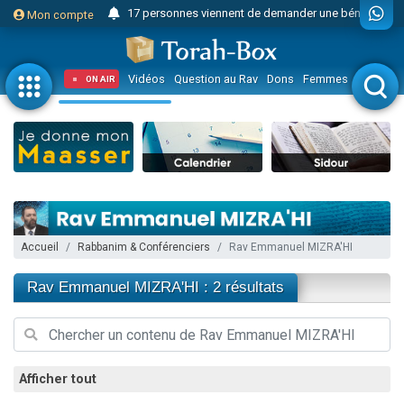
17 personnes viennent de demander une bénédiction
Mon compte
4 personnes viennent de nous rejoindre sur WhatsApp
Il reste 49 places pour étudier en groupe sur Zoom
Vidéos
Question au Rav
Dons
Femmes
Enfants
ON AIR
23 personnes viennent de faire un don pour Diane, 80 ans, dans un appartement insalubre
Eva vient de donner son Maasser
4 personnes viennent de nous rejoindre sur WhatsApp
3 personnes viennent de nous rejoindre sur WhatsApp
3 personnes viennent de faire un don pour 5 jours de vacances aux Orphelins
Odaya vient de donner son Maasser
Accueil
Rabbanim & Conférenciers
Rav Emmanuel MIZRA'HI
13 personnes viennent de demander une bénédiction
2 personnes viennent de nous rejoindre sur WhatsApp
Rav Emmanuel MIZRA'HI : 2 résultats
30 personnes viennent de faire un don pour Sauvez la jambe de Yohan
12 nouvelles musiques dans Torah-Box Music
Il reste 49 places pour étudier en groupe sur Zoom
Afficher tout
3 personnes viennent de nous rejoindre sur WhatsApp