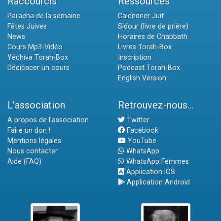
Raccourcis
Ressources
Paracha de la semaine
Calendrier Juif
Fêtes Juives
Sidour (livre de prière)
News
Horaires de Chabbath
Cours Mp3-Vidéo
Livres Torah-Box
Yéchiva Torah-Box
Inscription
Dédicacer un cours
Podcast Torah-Box
English Version
L'association
Retrouvez-nous...
A propos de l'association
Twitter
Faire un don !
Facebook
Mentions légales
YouTube
Nous contacter
WhatsApp
Aide (FAQ)
WhatsApp Femmes
Application iOS
Application Android