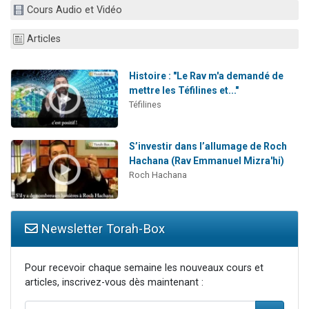
Cours Audio et Vidéo
2 personnes viennent de nous rejoindre sur WhatsApp
2 nouvelles musiques dans Torah-Box Music
Articles
3 personnes viennent de nous rejoindre sur WhatsApp
8 personnes viennent de faire un don pour Tsédaka : pauvres d'Israel
Histoire : "Le Rav m'a demandé de
mettre les Téfilines et..."
2 personnes viennent de faire un don pour 1 Journée de Vacances Pour les Enfants
Téfilines
S’investir dans l’allumage de Roch
Hachana (Rav Emmanuel Mizra'hi)
Roch Hachana
Newsletter Torah-Box
Pour recevoir chaque semaine les nouveaux cours et
articles, inscrivez-vous dès maintenant :