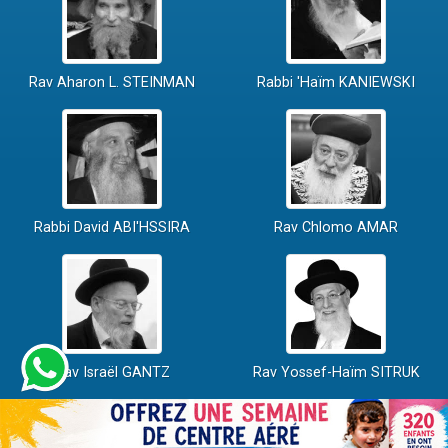
Rav Aharon L. STEINMAN
Rabbi 'Haïm KANIEWSKI
Rabbi David ABI'HSSIRA
Rav Chlomo AMAR
Rav Israël GANTZ
Rav Yossef-Haïm SITRUK