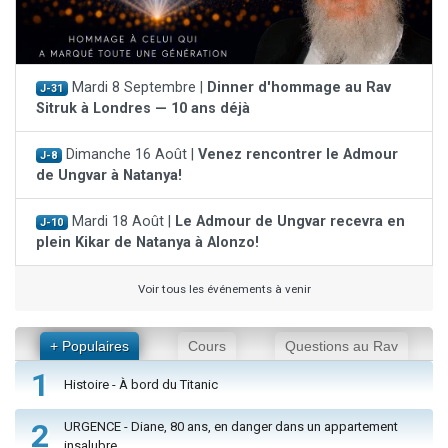
Mardi 8 Septembre |
Dinner d'hommage au Rav
J-31
Sitruk à Londres — 10 ans déjà
Dimanche 16 Août |
Venez rencontrer le Admour
J-8
de Ungvar à Natanya!
Mardi 18 Août |
Le Admour de Ungvar recevra en
J-10
plein Kikar de Natanya à Alonzo!
Voir tous les événements à venir
+ Populaires
Cours
Questions au Rav
1
Histoire - À bord du Titanic
2
URGENCE - Diane, 80 ans, en danger dans un appartement
insalubre