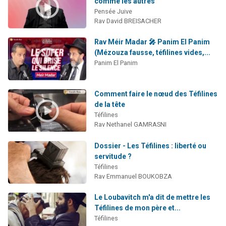
comme les autres
Pensée Juive
Rav David BREISACHER
Rav Méir Madar 🎤 Panim El Panim
(Mézouza fausse, téfilines vides,...
Panim El Panim
Comment faire le nœud des Téfilines
de la tête
Téfilines
Rav Nethanel GAMRASNI
Dossier - Les Téfilines : liberté ou
servitude ?
Téfilines
Rav Emmanuel BOUKOBZA
Le Loubavitch m'a dit de mettre les
Téfilines de mon père et...
Téfilines