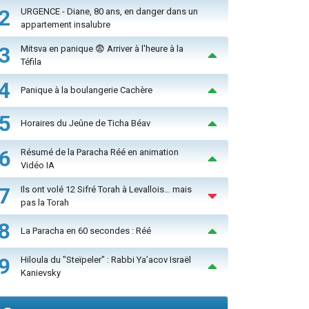
2
URGENCE - Diane, 80 ans, en danger dans un
appartement insalubre
3
Mitsva en panique 😨 Arriver à l'heure à la
Téfila
4
Panique à la boulangerie Cachère
5
Horaires du Jeûne de Ticha Béav
6
Résumé de la Paracha Réé en animation
Vidéo IA
7
Ils ont volé 12 Sifré Torah à Levallois… mais
pas la Torah
8
La Paracha en 60 secondes : Réé
9
Hiloula du "Steïpeler" : Rabbi Ya’acov Israël
Kanievsky