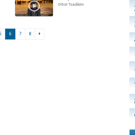
Orhot Tsadikim
5
6
7
8