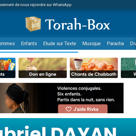
viennent de nous rejoindre sur WhatsApp
es viennent de faire un don pour Reloger Rivka, 6 enfants, victime de violences
es viennent de faire un don pour 1 Journée de Vacances Pour les Enfants
 viennent de demander une bénédiction
viennent de nous rejoindre sur WhatsApp
emmes
Enfants
Etude sur Texte
Musique
Paracha
Di
49 places pour étudier en groupe sur Zoom
nes viennent de faire un don pour Diane, 80 ans, dans un appartement insalu
 donner son Maasser
viennent de nous rejoindre sur WhatsApp
viennent de nous rejoindre sur WhatsApp
es viennent de faire un don pour 5 jours de vacances aux Orphelins
de donner son Maasser
 viennent de demander une bénédiction
viennent de nous rejoindre sur WhatsApp
nnes viennent de faire un don pour Sauvez la jambe de Yohan