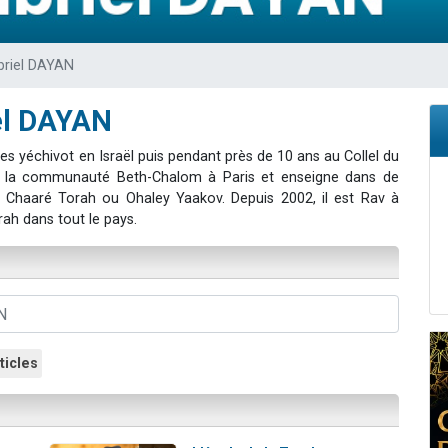
49 places pour étudier en groupe sur Zoom
lles musiques dans Torah-Box Music
briel DAYAN
viennent de nous rejoindre sur WhatsApp
viennent de nous rejoindre sur WhatsApp
el DAYAN
viennent de nous rejoindre sur WhatsApp
es yéchivot en Israël puis pendant près de 10 ans au Collel du
ge la communauté Beth-Chalom à Paris et enseigne dans de
haaré Torah ou Ohaley Yaakov. Depuis 2002, il est Rav à
rah dans tout le pays.
ticles