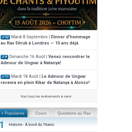
Mardi 8 Septembre |
Dinner d'hommage
J-32
au Rav Sitruk à Londres — 10 ans déjà
Dimanche 16 Août |
Venez rencontrer le
J-9
Admour de Ungvar à Natanya!
Mardi 18 Août |
Le Admour de Ungvar
J-11
recevra en plein Kikar de Natanya à Alonzo!
Voir tous les événements à venir
+ Populaires
Cours
Questions au Rav
1
Histoire - À bord du Titanic