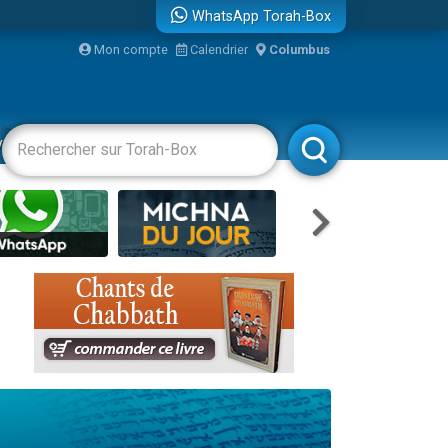
WhatsApp Torah-Box
...
Mon compte
Calendrier
Columbus
vertissements
Livres
Rabbanim
bre