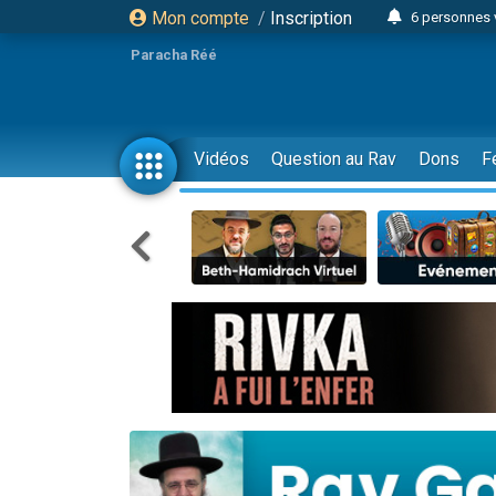
Mon compte
/
Inscription
6 personnes 
4 personn
Paracha Réé
2 personn
17 personnes
4 personnes 
Vidéos
Question au Rav
Dons
F
Il reste 
23 person
Eva vient de
4 personnes 
3 personnes 
3 personn
Odaya vient 
13 personnes
2 personnes 
30 perso