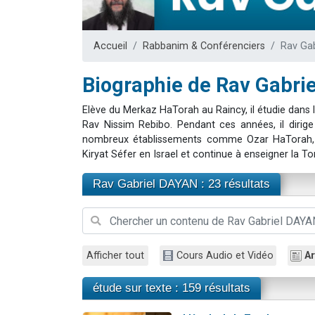
Il reste 
12 nouve
Accueil
Rabbanim & Conférenciers
Rav Ga
3 personnes 
2 personnes 
Biographie de Rav Gabri
2 personnes 
Elève du Merkaz HaTorah au Raincy, il étudie dans l
Rav Nissim Rebibo. Pendant ces années, il diri
nombreux établissements comme Ozar HaTorah, C
Kiryat Séfer en Israel et continue à enseigner la To
Rav Gabriel DAYAN : 23 résultats
Afficher tout
Cours Audio et Vidéo
Ar
étude sur texte : 159 résultats