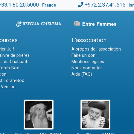
+33.1.80.20.5000
+972.2.37.41.515
France
Is
ources
L'association
ier Juif
A propos de l'association
(livre de prière)
Faire un don !
es de Chabbath
Mentions légales
 Torah-Box
Nous contacter
tion
Aide (FAQ)
t Torah-Box
 Version