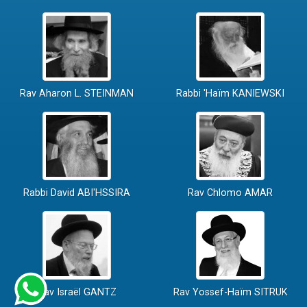
Rav Aharon L. STEINMAN
Rabbi 'Haïm KANIEWSKI
Rabbi David ABI'HSSIRA
Rav Chlomo AMAR
Rav Israël GANTZ
Rav Yossef-Haïm SITRUK