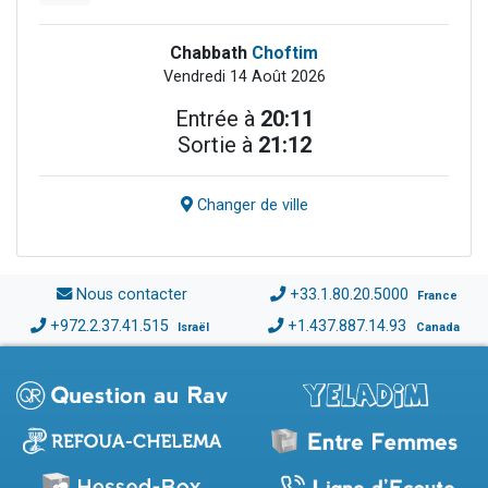
Chabbath
Choftim
Vendredi 14 Août 2026
Entrée à
20:11
Sortie à
21:12
Changer de ville
Nous contacter
+33.1.80.20.5000
France
+972.2.37.41.515
+1.437.887.14.93
Israël
Canada