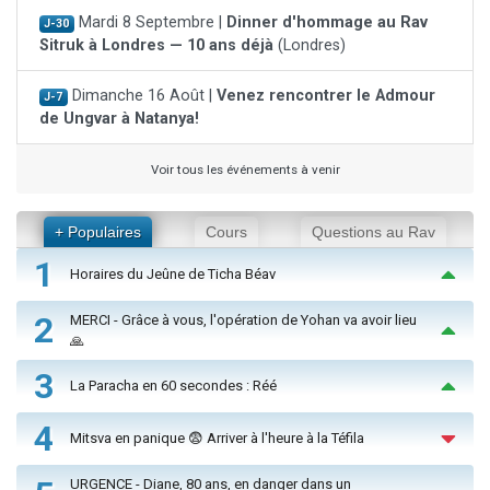
Mardi 8 Septembre |
Dinner d'hommage au Rav
J-30
Sitruk à Londres — 10 ans déjà
(Londres)
Dimanche 16 Août |
Venez rencontrer le Admour
J-7
de Ungvar à Natanya!
Voir tous les événements à venir
+ Populaires
Cours
Questions au Rav
1
Horaires du Jeûne de Ticha Béav
2
MERCI - Grâce à vous, l'opération de Yohan va avoir lieu
🙏
3
La Paracha en 60 secondes : Réé
4
Mitsva en panique 😨 Arriver à l'heure à la Téfila
URGENCE - Diane, 80 ans, en danger dans un