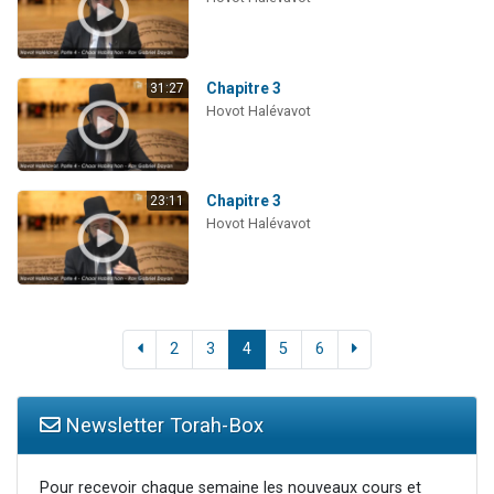
Chapitre 3
31:27
Hovot Halévavot
Chapitre 3
23:11
Hovot Halévavot
2
3
4
5
6
Newsletter Torah-Box
Pour recevoir chaque semaine les nouveaux cours et