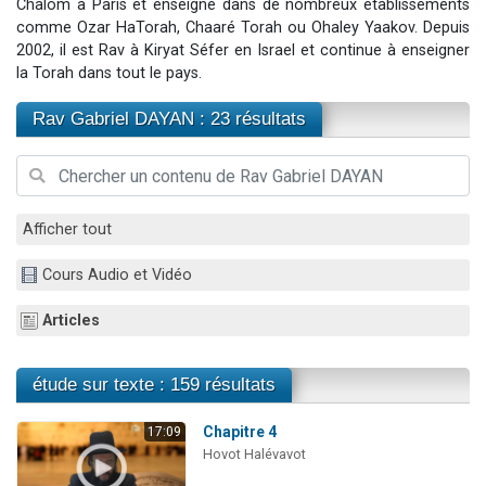
Chalom à Paris et enseigne dans de nombreux établissements
17 personnes viennent de demander une bénédiction
comme Ozar HaTorah, Chaaré Torah ou Ohaley Yaakov. Depuis
2002, il est Rav à Kiryat Séfer en Israel et continue à enseigner
4 personnes viennent de nous rejoindre sur WhatsApp
la Torah dans tout le pays.
Il reste 49 places pour étudier en groupe sur Zoom
Eva vient de donner son Maasser
Rav Gabriel DAYAN : 23 résultats
Eli vient de donner son Maasser
Afficher tout
Cours Audio et Vidéo
Articles
étude sur texte : 159 résultats
Chapitre 4
17:09
Hovot Halévavot