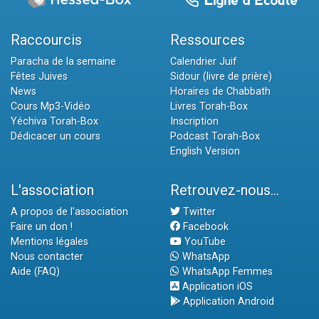
Raccourcis
Ressources
Paracha de la semaine
Calendrier Juif
Fêtes Juives
Sidour (livre de prière)
News
Horaires de Chabbath
Cours Mp3-Vidéo
Livres Torah-Box
Yéchiva Torah-Box
Inscription
Dédicacer un cours
Podcast Torah-Box
English Version
L'association
Retrouvez-nous...
A propos de l'association
Twitter
Faire un don !
Facebook
Mentions légales
YouTube
Nous contacter
WhatsApp
Aide (FAQ)
WhatsApp Femmes
Application iOS
Application Android