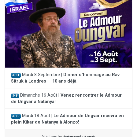
Mardi 8 Septembre |
Dinner d'hommage au Rav
J-31
Sitruk à Londres — 10 ans déjà
Dimanche 16 Août |
Venez rencontrer le Admour
J-8
de Ungvar à Natanya!
Mardi 18 Août |
Le Admour de Ungvar recevra en
J-10
plein Kikar de Natanya à Alonzo!
Voir tous les événements à venir