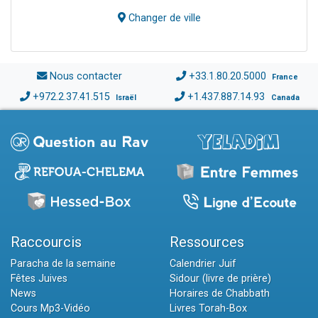
Changer de ville
Nous contacter
+33.1.80.20.5000
France
+972.2.37.41.515
+1.437.887.14.93
Israël
Canada
Raccourcis
Ressources
Paracha de la semaine
Calendrier Juif
Fêtes Juives
Sidour (livre de prière)
News
Horaires de Chabbath
Cours Mp3-Vidéo
Livres Torah-Box