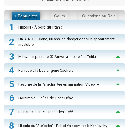
+ Populaires
Cours
Questions au Rav
1
Histoire - À bord du Titanic
2
URGENCE - Diane, 80 ans, en danger dans un appartement
insalubre
3
Mitsva en panique 😨 Arriver à l'heure à la Téfila
4
Panique à la boulangerie Cachère
5
Résumé de la Paracha Réé en animation Vidéo IA
6
Horaires du Jeûne de Ticha Béav
7
La Paracha en 60 secondes : Réé
8
Hiloula du "Steïpeler" : Rabbi Ya’acov Israël Kanievsky