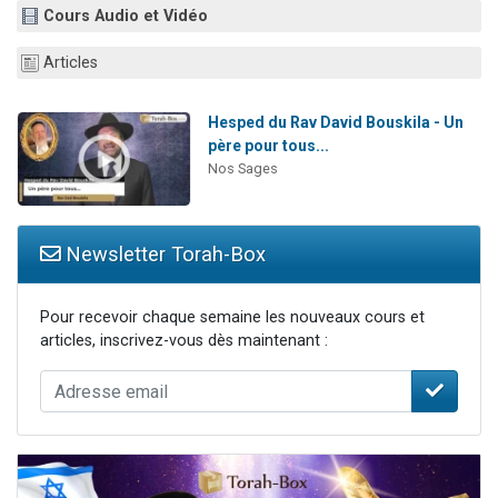
Cours Audio et Vidéo
13 personnes viennent de demander une bénédiction
30 personnes viennent de faire un don pour Sauvez la jambe de Yohan
Articles
Il reste 49 places pour étudier en groupe sur Zoom
12 nouvelles musiques dans Torah-Box Music
Hesped du Rav David Bouskila - Un
père pour tous...
29 personnes viennent de demander une bénédiction
Nos Sages
Newsletter Torah-Box
Pour recevoir chaque semaine les nouveaux cours et
articles, inscrivez-vous dès maintenant :