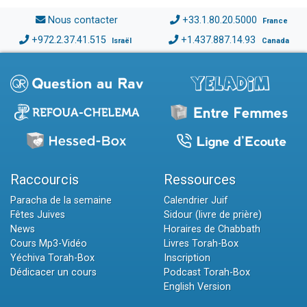
Nous contacter
+33.1.80.20.5000
France
+972.2.37.41.515
+1.437.887.14.93
Israël
Canada
Raccourcis
Ressources
Paracha de la semaine
Calendrier Juif
Fêtes Juives
Sidour (livre de prière)
News
Horaires de Chabbath
Cours Mp3-Vidéo
Livres Torah-Box
Yéchiva Torah-Box
Inscription
Dédicacer un cours
Podcast Torah-Box
English Version