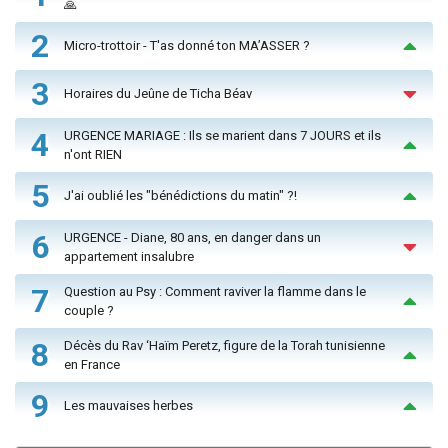
🙏
2
Micro-trottoir - T'as donné ton MA’ASSER ?
3
Horaires du Jeûne de Ticha Béav
4
URGENCE MARIAGE : Ils se marient dans 7 JOURS et ils
n'ont RIEN
5
J'ai oublié les "bénédictions du matin" ?!
6
URGENCE - Diane, 80 ans, en danger dans un
appartement insalubre
7
Question au Psy : Comment raviver la flamme dans le
couple ?
8
Décès du Rav ‘Haïm Peretz, figure de la Torah tunisienne
en France
9
Les mauvaises herbes