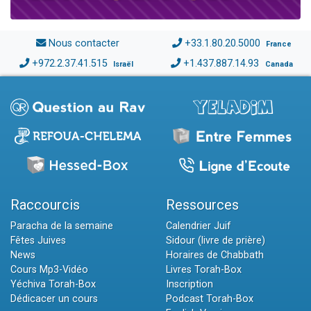
Nous contacter
+33.1.80.20.5000
France
+972.2.37.41.515
+1.437.887.14.93
Israël
Canada
Raccourcis
Ressources
Paracha de la semaine
Calendrier Juif
Fêtes Juives
Sidour (livre de prière)
News
Horaires de Chabbath
Cours Mp3-Vidéo
Livres Torah-Box
Yéchiva Torah-Box
Inscription
Dédicacer un cours
Podcast Torah-Box