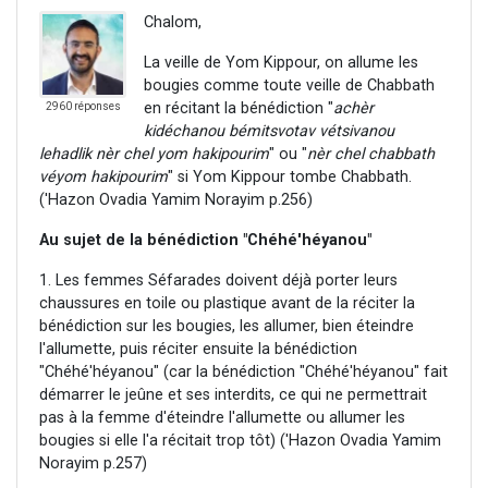
Chalom,
La veille de Yom Kippour, on allume les
bougies comme toute veille de Chabbath
en récitant la bénédiction "
achèr
2960 réponses
kidéchanou bémitsvotav vétsivanou
lehadlik nèr chel yom hakipourim
" ou "
nèr chel chabbath
véyom hakipourim
" si Yom Kippour tombe Chabbath.
('Hazon Ovadia Yamim Norayim p.256)
Au sujet de la bénédiction "Chéhé'héyanou"
1. Les femmes Séfarades doivent déjà porter leurs
chaussures en toile ou plastique avant de la réciter la
bénédiction sur les bougies, les allumer, bien éteindre
l'allumette, puis réciter ensuite la bénédiction
"Chéhé'héyanou" (car la bénédiction "Chéhé'héyanou" fait
démarrer le jeûne et ses interdits, ce qui ne permettrait
pas à la femme d'éteindre l'allumette ou allumer les
bougies si elle l'a récitait trop tôt) ('Hazon Ovadia Yamim
Norayim p.257)