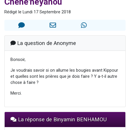
Chéhé'héyanou
Il reste 49 places pour étudier en groupe sur Zoom
Rédigé le Lundi 17 Septembre 2018
3 personnes viennent de nous rejoindre sur WhatsApp
2 personnes viennent de nous rejoindre sur WhatsApp
2 nouvelles musiques dans Torah-Box Music
6 personnes viennent de nous rejoindre sur WhatsApp
La question de Anonyme
Bonsoir,
Je voudrais savoir si on allume les bougies avant Kippour
et quelles sont les prières que je dois faire ? Y a-t-il autre
chose à faire ?
Merci.
La réponse de Binyamin BENHAMOU