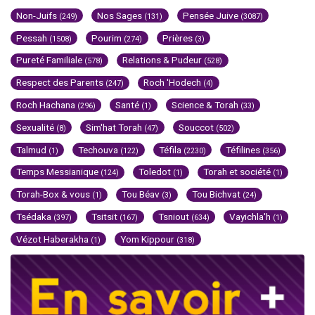
Non-Juifs
Nos Sages
Pensée Juive
(249)
(131)
(3087)
Pessah
Pourim
Prières
(1508)
(274)
(3)
Pureté Familiale
Relations & Pudeur
(578)
(528)
Respect des Parents
Roch 'Hodech
(247)
(4)
Roch Hachana
Santé
Science & Torah
(296)
(1)
(33)
Sexualité
Sim'hat Torah
Souccot
(8)
(47)
(502)
Talmud
Techouva
Téfila
Téfilines
(1)
(122)
(2230)
(356)
Temps Messianique
Toledot
Torah et société
(124)
(1)
(1)
Torah-Box & vous
Tou Béav
Tou Bichvat
(1)
(3)
(24)
Tsédaka
Tsitsit
Tsniout
Vayichla'h
(397)
(167)
(634)
(1)
Vézot Haberakha
Yom Kippour
(1)
(318)