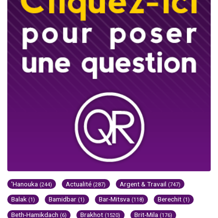
'Hanouka
Actualité
Argent & Travail
(244)
(287)
(747)
Balak
Bamidbar
Bar-Mitsva
Berechit
(1)
(1)
(118)
(1)
Beth-Hamikdach
Brakhot
Brit-Mila
(6)
(1520)
(176)