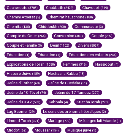
Cacheroute
Chabbath
Chavouot
(3703)
(2429)
(219)
Chémini Atseret
Chemirat haLachone
(5)
(188)
Chemita
Chiddoukh
Communauté
(135)
(200)
(3)
Compte du Omer
Conversion
Couple
(264)
(303)
(297)
Couple et Famille
Deuil
Divers
(5)
(1102)
(5037)
Education
Education
Education des enfants
(1)
(1)
(244)
Explications de Torah
Femmes
Hassidout
(1058)
(316)
(4)
Histoire Juive
Hochaana Rabba
(189)
(18)
Jeûne d'Esther
Jeûne de Guedalia
(69)
(51)
Jeûne du 10 Tévet
Jeûne du 17 Tamouz
(74)
(270)
Jeûne du 9 Av
Kabbala
Kriat haTorah
(582)
(4)
(220)
Lag Baomer
Le sens des prénoms hébraïques
(29)
(2)
Limoud Torah
Mariage
Mélanges lait/viande
(371)
(772)
(1)
Middot
Moussar
Musique juive
(69)
(154)
(1)