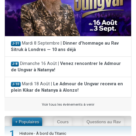
Mardi 8 Septembre |
Dinner d'hommage au Rav
J-31
Sitruk à Londres — 10 ans déjà
Dimanche 16 Août |
Venez rencontrer le Admour
J-8
de Ungvar à Natanya!
Mardi 18 Août |
Le Admour de Ungvar recevra en
J-10
plein Kikar de Natanya à Alonzo!
Voir tous les événements à venir
+ Populaires
Cours
Questions au Rav
1
Histoire - À bord du Titanic