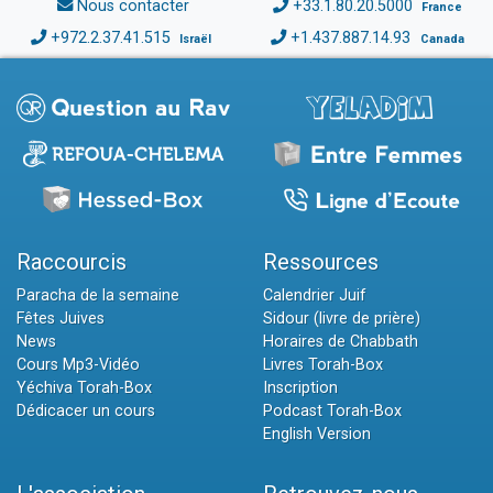
Nous contacter
+33.1.80.20.5000
France
+972.2.37.41.515
+1.437.887.14.93
Israël
Canada
Raccourcis
Ressources
Paracha de la semaine
Calendrier Juif
Fêtes Juives
Sidour (livre de prière)
News
Horaires de Chabbath
Cours Mp3-Vidéo
Livres Torah-Box
Yéchiva Torah-Box
Inscription
Dédicacer un cours
Podcast Torah-Box
English Version