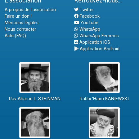
L'association
Retrouvez-nous...
A propos de l'association
Twitter
Faire un don !
Facebook
Mentions légales
YouTube
Nous contacter
WhatsApp
Aide (FAQ)
WhatsApp Femmes
Application iOS
Application Android
Rav Aharon L. STEINMAN
Rabbi 'Haïm KANIEWSKI