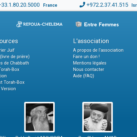
+33.1.80.20.5000
+972.2.37.41.515
France
Is
ources
L'association
ier Juif
A propos de l'association
(livre de prière)
Faire un don !
es de Chabbath
Mentions légales
 Torah-Box
Nous contacter
tion
Aide (FAQ)
t Torah-Box
 Version