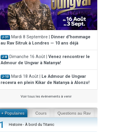
Mardi 8 Septembre |
Dinner d'hommage
J-31
au Rav Sitruk à Londres — 10 ans déjà
Dimanche 16 Août |
Venez rencontrer le
J-8
Admour de Ungvar à Natanya!
Mardi 18 Août |
Le Admour de Ungvar
J-10
recevra en plein Kikar de Natanya à Alonzo!
Voir tous les événements à venir
+ Populaires
Cours
Questions au Rav
1
Histoire - À bord du Titanic