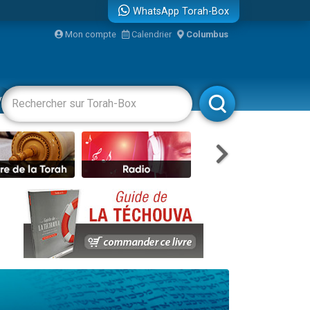
WhatsApp Torah-Box
...
Mon compte
Calendrier
Columbus
vertissements
Livres
Rabbanim
bre