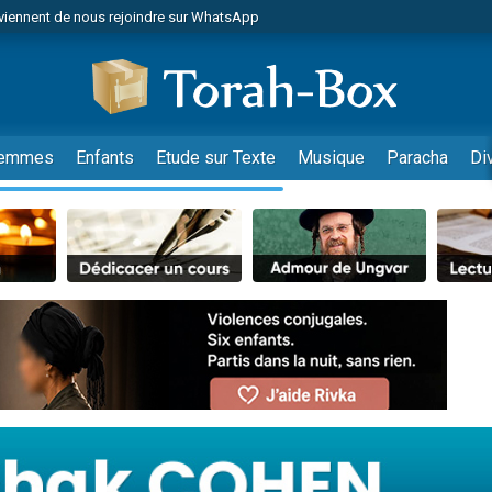
viennent de nous rejoindre sur WhatsApp
es viennent de faire un don pour Reloger Rivka, 6 enfants, victime de violences
es viennent de faire un don pour 1 Journée de Vacances Pour les Enfants
 viennent de demander une bénédiction
viennent de nous rejoindre sur WhatsApp
emmes
Enfants
Etude sur Texte
Musique
Paracha
Di
49 places pour étudier en groupe sur Zoom
nes viennent de faire un don pour Diane, 80 ans, dans un appartement insalu
 donner son Maasser
viennent de nous rejoindre sur WhatsApp
viennent de nous rejoindre sur WhatsApp
es viennent de faire un don pour 5 jours de vacances aux Orphelins
de donner son Maasser
 viennent de demander une bénédiction
viennent de nous rejoindre sur WhatsApp
nnes viennent de faire un don pour Sauvez la jambe de Yohan