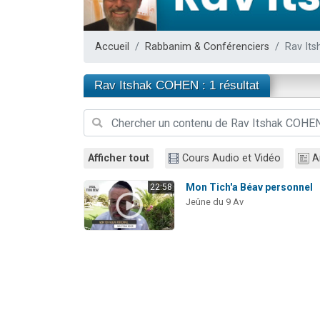
Il reste 
12 nouve
Accueil
Rabbanim & Conférenciers
Rav It
3 personnes 
2 personnes 
Rav Itshak COHEN : 1 résultat
2 personnes 
Afficher tout
Cours Audio et Vidéo
A
Mon Tich'a Béav personnel
22:58
Jeûne du 9 Av