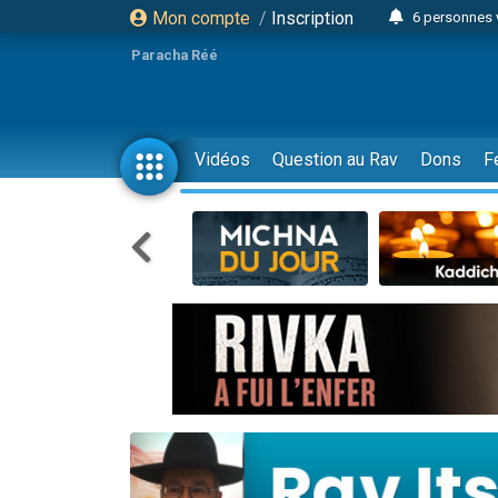
Mon compte
/
Inscription
6 personnes 
4 personn
Paracha Réé
2 personn
17 personnes
4 personnes 
Vidéos
Question au Rav
Dons
F
Il reste 
23 person
Eva vient de
4 personnes 
3 personnes 
3 personn
Odaya vient 
13 personnes
2 personnes 
30 perso