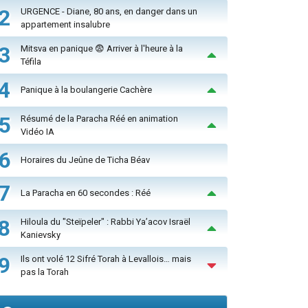
2
URGENCE - Diane, 80 ans, en danger dans un
appartement insalubre
3
Mitsva en panique 😨 Arriver à l'heure à la
Téfila
4
Panique à la boulangerie Cachère
5
Résumé de la Paracha Réé en animation
Vidéo IA
6
Horaires du Jeûne de Ticha Béav
7
La Paracha en 60 secondes : Réé
8
Hiloula du "Steïpeler" : Rabbi Ya’acov Israël
Kanievsky
9
Ils ont volé 12 Sifré Torah à Levallois… mais
pas la Torah