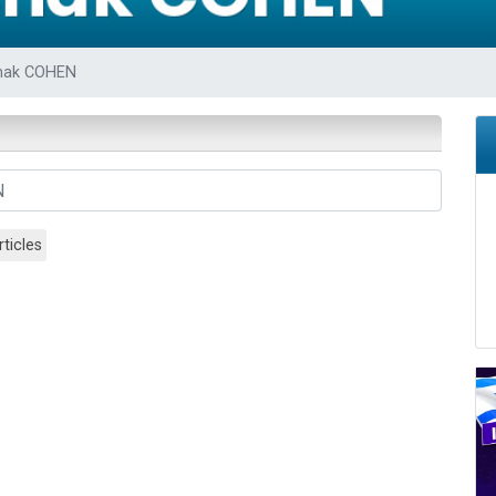
49 places pour étudier en groupe sur Zoom
lles musiques dans Torah-Box Music
shak COHEN
viennent de nous rejoindre sur WhatsApp
viennent de nous rejoindre sur WhatsApp
viennent de nous rejoindre sur WhatsApp
rticles