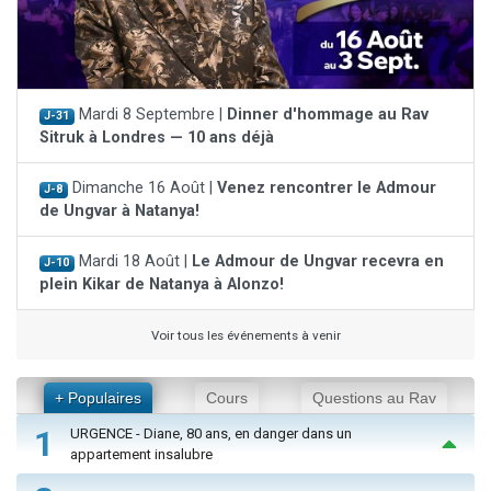
Mardi 8 Septembre |
Dinner d'hommage au Rav
J-31
Sitruk à Londres — 10 ans déjà
Dimanche 16 Août |
Venez rencontrer le Admour
J-8
de Ungvar à Natanya!
Mardi 18 Août |
Le Admour de Ungvar recevra en
J-10
plein Kikar de Natanya à Alonzo!
Voir tous les événements à venir
+ Populaires
Cours
Questions au Rav
1
URGENCE - Diane, 80 ans, en danger dans un
appartement insalubre