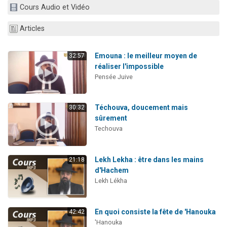
Cours Audio et Vidéo
13 personnes viennent de demander une bénédiction
30 personnes viennent de faire un don pour Sauvez la jambe de Yohan
Articles
Il reste 49 places pour étudier en groupe sur Zoom
12 nouvelles musiques dans Torah-Box Music
Emouna : le meilleur moyen de
32:57
réaliser l'impossible
29 personnes viennent de demander une bénédiction
Pensée Juive
Téchouva, doucement mais
30:32
sûrement
Techouva
Lekh Lekha : être dans les mains
21:18
d'Hachem
Lekh Lékha
En quoi consiste la fête de 'Hanouka
42:42
'Hanouka