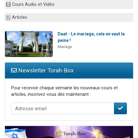
Cours Audio et Vidéo
2 personnes viennent de nous rejoindre sur WhatsApp
Eli vient de donner son Maasser
Articles
Lisbel Esther vient de donner son Maasser
3 personnes viennent de faire un don pour Événements Torah-Box
Daat - Le mariage, cela en vaut la
peine !
2 personnes viennent de nous rejoindre sur WhatsApp
Mariage
Newsletter Torah-Box
Pour recevoir chaque semaine les nouveaux cours et
articles, inscrivez-vous dès maintenant :