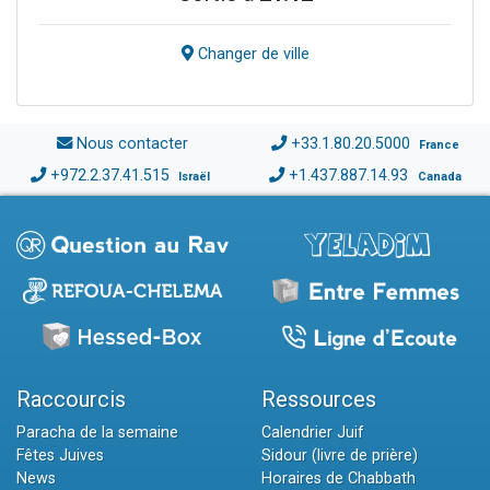
Changer de ville
Nous contacter
+33.1.80.20.5000
France
+972.2.37.41.515
+1.437.887.14.93
Israël
Canada
Raccourcis
Ressources
Paracha de la semaine
Calendrier Juif
Fêtes Juives
Sidour (livre de prière)
News
Horaires de Chabbath