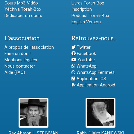
Cours Mp3-Vidéo
Livres Torah-Box
Yéchiva Torah-Box
Inscription
Dédicacer un cours
Podcast Torah-Box
English Version
L'association
Retrouvez-nous...
A propos de l'association
Twitter
Faire un don !
Facebook
Mentions légales
YouTube
Nous contacter
WhatsApp
Aide (FAQ)
WhatsApp Femmes
Application iOS
Application Android
Rav Aharon L. STEINMAN
Rabbi 'Haïm KANIEWSKI