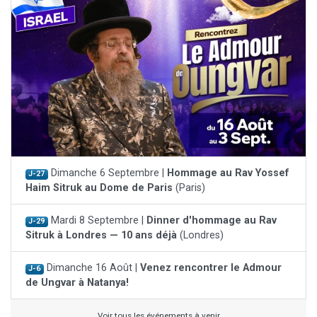
Dimanche 6 Septembre |
Hommage au Rav Yossef
J-27
Haim Sitruk au Dome de Paris
(Paris)
Mardi 8 Septembre |
Dinner d'hommage au Rav
J-29
Sitruk à Londres — 10 ans déjà
(Londres)
Dimanche 16 Août |
Venez rencontrer le Admour
J-6
de Ungvar à Natanya!
Voir tous les événements à venir