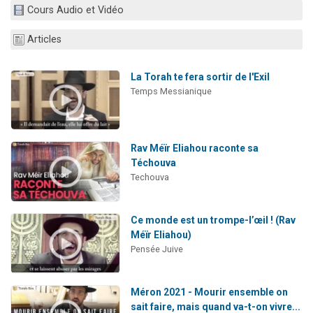
Cours Audio et Vidéo
16 personnes viennent de faire un don pour Diane, 80 ans, dans un appartement insalubre
2 personnes viennent de nous rejoindre sur WhatsApp
Articles
6 personnes viennent de nous rejoindre sur WhatsApp
4 personnes viennent de faire un don pour Reloger Rivka, 6 enfants, victime de violences...
La Torah te fera sortir de l'Exil
Temps Messianique
2 personnes viennent de faire un don pour 1 Journée de Vacances Pour les Enfants
Rav Méïr Eliahou raconte sa
Téchouva
Techouva
Ce monde est un trompe-l’œil ! (Rav
Méïr Eliahou)
Pensée Juive
Méron 2021 - Mourir ensemble on
sait faire, mais quand va-t-on vivre...