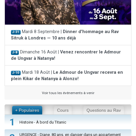
Mardi 8 Septembre |
Dinner d'hommage au Rav
J-31
Sitruk à Londres — 10 ans déjà
Dimanche 16 Août |
Venez rencontrer le Admour
J-8
de Ungvar à Natanya!
Mardi 18 Août |
Le Admour de Ungvar recevra en
J-10
plein Kikar de Natanya à Alonzo!
Voir tous les événements à venir
+ Populaires
Cours
Questions au Rav
1
Histoire - À bord du Titanic
URGENCE - Diane, 80 ans, en danger dans un appartement