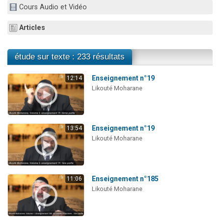
Cours Audio et Vidéo
6 personnes viennent de faire un don pour 5 enfants déjà orphelins risquent de perdre leur maman
2 personnes viennent de faire un don pour Reloger Rivka, 6 enfants, victime de violences...
Articles
10 personnes viennent de demander une bénédiction
Il reste 49 places pour étudier en groupe sur Zoom
étude sur texte : 233 résultats
3 personnes viennent de faire un don pour Diane, 80 ans, dans un appartement insalubre
Enseignement n°19
12:14
Likouté Moharane
Enseignement n°19
13:54
Likouté Moharane
Enseignement n°185
11:06
Likouté Moharane