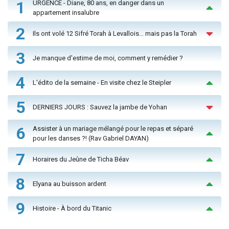
1
URGENCE - Diane, 80 ans, en danger dans un
appartement insalubre
2
Ils ont volé 12 Sifré Torah à Levallois… mais pas la Torah
3
Je manque d'estime de moi, comment y remédier ?
4
L'édito de la semaine - En visite chez le Steipler
5
DERNIERS JOURS : Sauvez la jambe de Yohan
6
Assister à un mariage mélangé pour le repas et séparé
pour les danses ?! (Rav Gabriel DAYAN)
7
Horaires du Jeûne de Ticha Béav
8
Elyana au buisson ardent
9
Histoire - À bord du Titanic