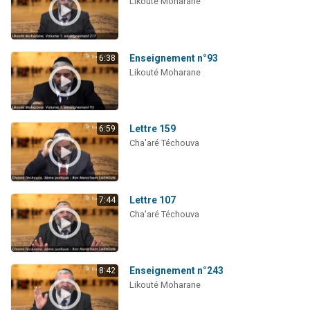
Likouté Moharane
Enseignement n°93
6:38
Likouté Moharane
Lettre 159
6:59
Cha'aré Téchouva
Lettre 107
7:44
Cha'aré Téchouva
Enseignement n°243
8:42
Likouté Moharane