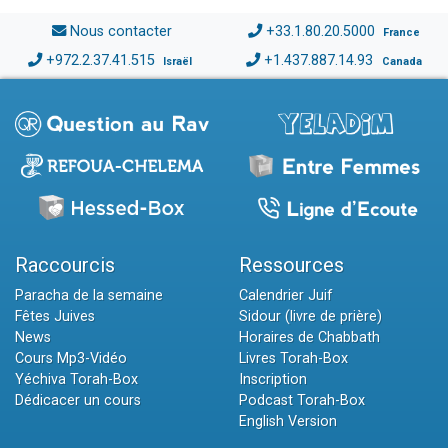
Nous contacter
+33.1.80.20.5000
France
+972.2.37.41.515
+1.437.887.14.93
Israël
Canada
Raccourcis
Ressources
Paracha de la semaine
Calendrier Juif
Fêtes Juives
Sidour (livre de prière)
News
Horaires de Chabbath
Cours Mp3-Vidéo
Livres Torah-Box
Yéchiva Torah-Box
Inscription
Dédicacer un cours
Podcast Torah-Box
English Version