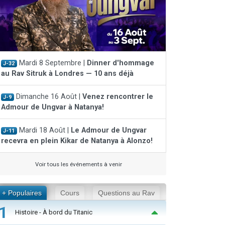
Mardi 8 Septembre |
Dinner d'hommage
J-32
au Rav Sitruk à Londres — 10 ans déjà
Dimanche 16 Août |
Venez rencontrer le
J-9
Admour de Ungvar à Natanya!
Mardi 18 Août |
Le Admour de Ungvar
J-11
recevra en plein Kikar de Natanya à Alonzo!
Voir tous les événements à venir
+ Populaires
Cours
Questions au Rav
1
Histoire - À bord du Titanic