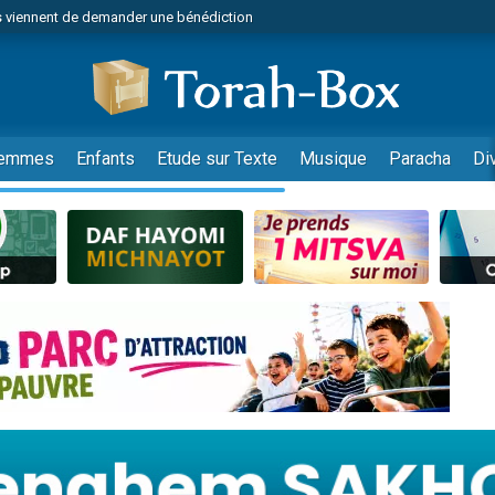
 viennent de demander une bénédiction
49 places pour étudier en groupe sur Zoom
nes viennent de faire un don pour Diane, 80 ans, dans un appartement insalu
 donner son Maasser
viennent de nous rejoindre sur WhatsApp
emmes
Enfants
Etude sur Texte
Musique
Paracha
Di
viennent de nous rejoindre sur WhatsApp
de donner son Maasser
es viennent de faire un don pour 5 jours de vacances aux Orphelins
viennent de nous rejoindre sur WhatsApp
 viennent de demander une bénédiction
49 places pour étudier en groupe sur Zoom
nnes viennent de faire un don pour Sauvez la jambe de Yohan
lles musiques dans Torah-Box Music
viennent de nous rejoindre sur WhatsApp
viennent de nous rejoindre sur WhatsApp