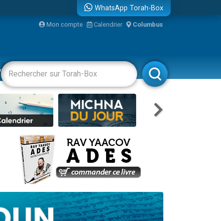
WhatsApp Torah-Box
Mon compte
Calendrier
Columbus
bre
vertissements
Livres
Rabbanim