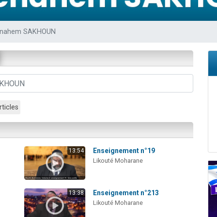
viennent de nous rejoindre sur WhatsApp
les musiques dans Torah-Box Music
enahem SAKHOUN
es viennent de faire un don pour Tsédaka : pauvres d'Israel
sion radio : Visions de grandeur n°104 : Le Chabbath et le Birkat Hamazone à 
viennent de nous rejoindre sur WhatsApp
rticles
Enseignement n°19
13:54
Likouté Moharane
Enseignement n°213
13:38
Likouté Moharane