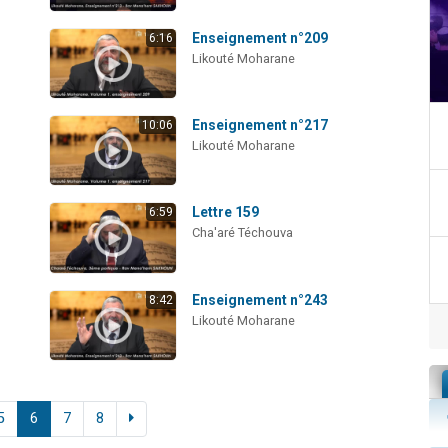
Enseignement n°209
6:16
Likouté Moharane
Enseignement n°217
10:06
Likouté Moharane
Lettre 159
6:59
Cha'aré Téchouva
Enseignement n°243
8:42
Likouté Moharane
5
6
7
8