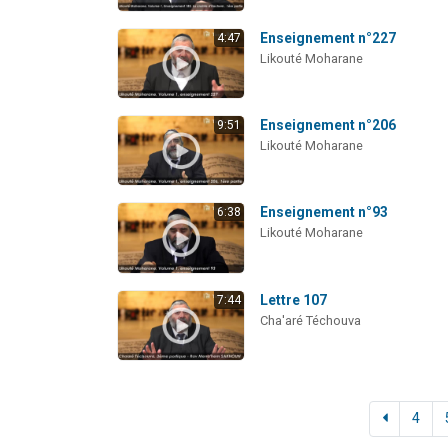
Enseignement n°227
4:47
Likouté Moharane
Enseignement n°206
9:51
Likouté Moharane
Enseignement n°93
6:38
Likouté Moharane
Lettre 107
7:44
Cha'aré Téchouva
4