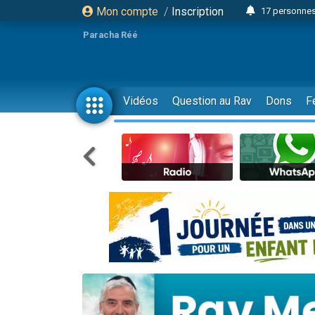
Mon compte
/
Inscription
17 personnes
Il reste 
Paracha Réé
23 person
Eva vient de
4 personnes 
Vidéos
Question au Rav
Dons
F
3 personnes 
Odaya vient 
3 personn
2 personnes 
13 personnes
Il reste 
30 perso
12 nouve
3 personnes 
2 personnes 