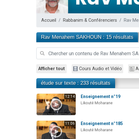
3 personnes 
2 nouvel
Accueil
Rabbanim & Conférenciers
Rav M
8 personn
Nouvelle émis
Rav Menahem SAKHOUN : 15 résultats
4 personnes 
Afficher tout
Cours Audio et Vidéo
A
étude sur texte : 233 résultats
Enseignement n°19
12:14
Likouté Moharane
Enseignement n°185
11:06
Likouté Moharane