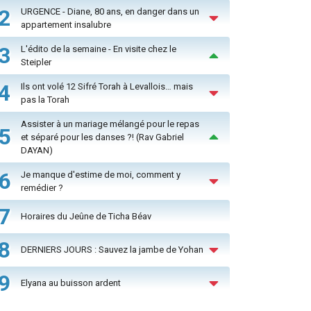
2
URGENCE - Diane, 80 ans, en danger dans un
appartement insalubre
3
L'édito de la semaine - En visite chez le
Steipler
4
Ils ont volé 12 Sifré Torah à Levallois… mais
pas la Torah
Assister à un mariage mélangé pour le repas
5
et séparé pour les danses ?! (Rav Gabriel
DAYAN)
6
Je manque d'estime de moi, comment y
remédier ?
7
Horaires du Jeûne de Ticha Béav
8
DERNIERS JOURS : Sauvez la jambe de Yohan
9
Elyana au buisson ardent