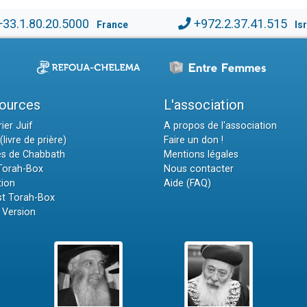
+33.1.80.20.5000
+972.2.37.41.515
France
Is
ources
L'association
ier Juif
A propos de l'association
(livre de prière)
Faire un don !
es de Chabbath
Mentions légales
 Torah-Box
Nous contacter
tion
Aide (FAQ)
t Torah-Box
 Version