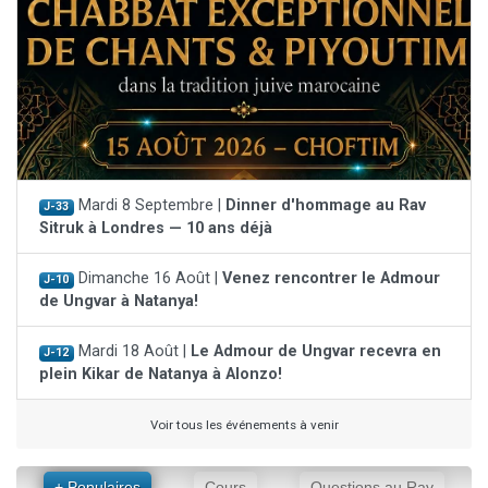
Mardi 8 Septembre |
Dinner d'hommage au Rav
J-33
Sitruk à Londres — 10 ans déjà
Dimanche 16 Août |
Venez rencontrer le Admour
J-10
de Ungvar à Natanya!
Mardi 18 Août |
Le Admour de Ungvar recevra en
J-12
plein Kikar de Natanya à Alonzo!
Voir tous les événements à venir
+ Populaires
Cours
Questions au Rav