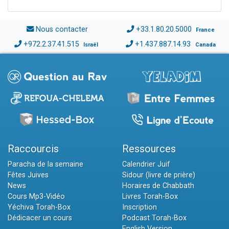
Nous contacter
+33.1.80.20.5000
France
+972.2.37.41.515
+1.437.887.14.93
Israël
Canada
Raccourcis
Ressources
Paracha de la semaine
Calendrier Juif
Fêtes Juives
Sidour (livre de prière)
News
Horaires de Chabbath
Cours Mp3-Vidéo
Livres Torah-Box
Yéchiva Torah-Box
Inscription
Dédicacer un cours
Podcast Torah-Box
English Version