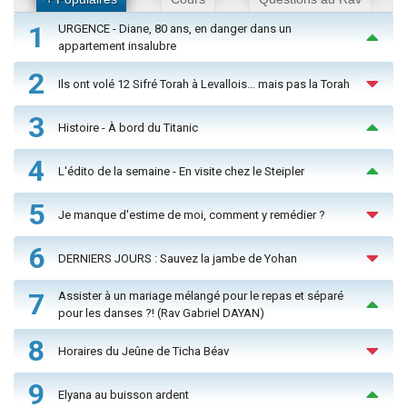
1
URGENCE - Diane, 80 ans, en danger dans un
appartement insalubre
2
Ils ont volé 12 Sifré Torah à Levallois… mais pas la Torah
3
Histoire - À bord du Titanic
4
L'édito de la semaine - En visite chez le Steipler
5
Je manque d'estime de moi, comment y remédier ?
6
DERNIERS JOURS : Sauvez la jambe de Yohan
7
Assister à un mariage mélangé pour le repas et séparé
pour les danses ?! (Rav Gabriel DAYAN)
8
Horaires du Jeûne de Ticha Béav
9
Elyana au buisson ardent