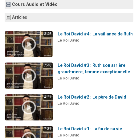
Cours Audio et Vidéo
61 personnes viennent de demander une bénédiction
Il reste 49 places pour étudier en groupe sur Zoom
Articles
Ariel vient de donner son Maasser
Nathaniel vient de donner son Maasser
Le Roi David #4 : La vaillance de Ruth
3:46
Le Roi David
4 personnes viennent de nous rejoindre sur WhatsApp
Le Roi David #3 : Ruth son arrière
7:46
grand-mère, femme exceptionnelle
Le Roi David
Le Roi David #2 : Le père de David
4:21
Le Roi David
Le Roi David #1 : La fin de sa vie
7:31
Le Roi David